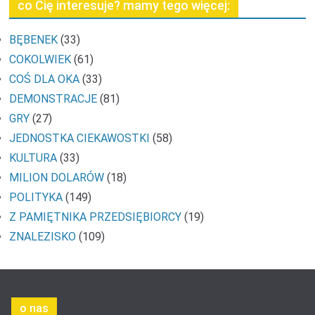
co Cię interesuje? mamy tego więcej:
BĘBENEK
(33)
COKOLWIEK
(61)
COŚ DLA OKA
(33)
DEMONSTRACJE
(81)
GRY
(27)
JEDNOSTKA CIEKAWOSTKI
(58)
KULTURA
(33)
MILION DOLARÓW
(18)
POLITYKA
(149)
Z PAMIĘTNIKA PRZEDSIĘBIORCY
(19)
ZNALEZISKO
(109)
o nas