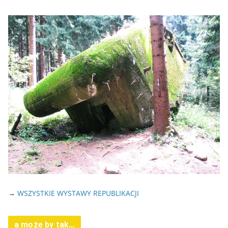
→
WSZYSTKIE WYSTAWY REPUBLIKACJI
a może by tak…