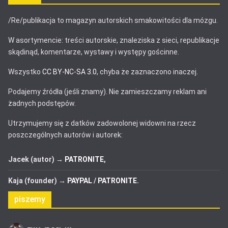
/Re/publikacja to magazyn autorskich smakowitości dla mózgu.
W asortymencie: treści autorskie, znaleziska z sieci, republikacje
skądinąd, komentarze, wystawy i występy gościnne.
Wszystko
CC BY-NC-SA 3.0
, chyba że zaznaczono inaczej.
Podajemy źródła (jeśli znamy). Nie zamieszczamy reklam ani
żadnych podstępów.
Utrzymujemy się z datków zadowolonej widowni na rzecz
poszczególnych autorów i autorek:
Jacek (autor) →
PATRONITE
,
Kaja (founder) →
PAYPAL
/
PATRONITE
.
piszemy