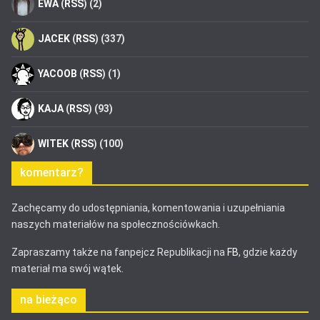
EWA
(
RSS
) (2)
JACEK
(
RSS
) (337)
YACOOB
(
RSS
) (1)
KAJA
(
RSS
) (93)
WITEK
(
RSS
) (100)
komentarz?
Zachęcamy do udostępniania, komentowania i uzupełniania
naszych materiałów na społecznościówkach.
Zapraszamy także na fanpejcz Republikacji na
FB
, gdzie każdy
materiał ma swój wątek.
na bieżąco