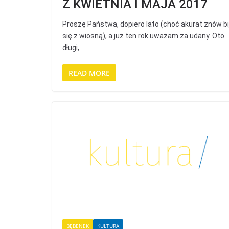
Z KWIETNIA I MAJA 2017
Proszę Państwa, dopiero lato (choć akurat znów bi
się z wiosną), a już ten rok uważam za udany. Oto
długi,
READ MORE
BĘBENEK
KULTURA