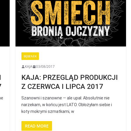
BĘBENEK
KAJA
03/08/2017
I
KAJA: PRZEGLĄD PRODUKCJI
7
Z CZERWCA I LIPCA 2017
ne
Szanowni i szanowne — ale upał. Absolutnie nie
narzekam, w końcu jest LATO. Obłożyłam siebie i
koty mokrymi szmatkami, w
READ MORE