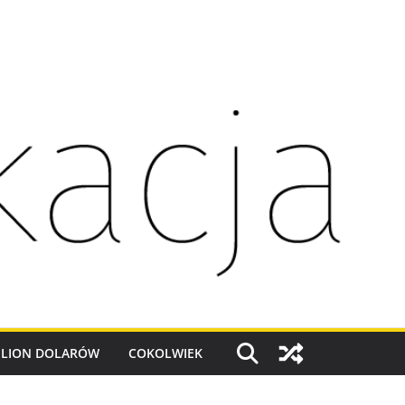
ILION DOLARÓW
COKOLWIEK