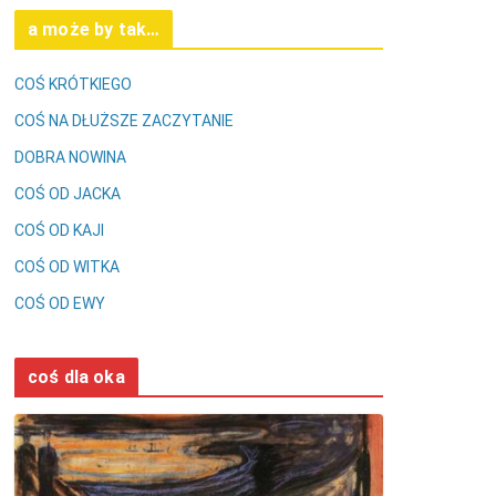
a może by tak…
COŚ KRÓTKIEGO
COŚ NA DŁUŻSZE ZACZYTANIE
DOBRA NOWINA
COŚ OD JACKA
COŚ OD KAJI
COŚ OD WITKA
COŚ OD EWY
coś dla oka