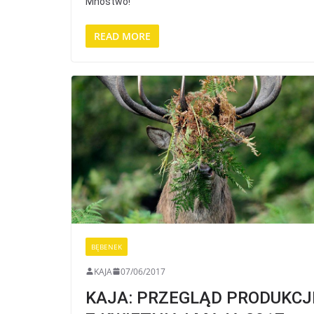
Mnóstwo!
READ MORE
BĘBENEK
KAJA
07/06/2017
KAJA: PRZEGLĄD PRODUKCJ