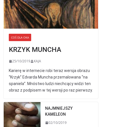
COŚ DLA OKA
KRZYK MUNCHA
25/10/2019
KAJA
Karierę w internecie robi teraz wersja obrazu
“Krzyk” Edvarda Muncha przemalowana “na
spaniela”. Mnóstwo ludzi niechcący widzi ten
obraz z podpisem w tej wersji po raz pierwszy.
NAJMNIEJSZY
KAMELEON
02/10/2019