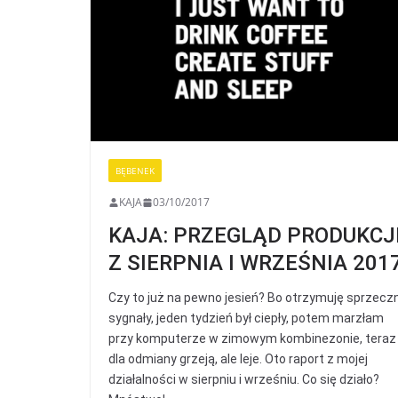
BĘBENEK
KAJA
03/10/2017
KAJA: PRZEGLĄD PRODUKCJ
Z SIERPNIA I WRZEŚNIA 201
Czy to już na pewno jesień? Bo otrzymuję sprzecz
sygnały, jeden tydzień był ciepły, potem marzłam
przy komputerze w zimowym kombinezonie, teraz
dla odmiany grzeją, ale leje. Oto raport z mojej
działalności w sierpniu i wrześniu. Co się działo?