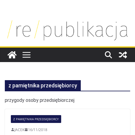
SKIP
TO
CONTENT
z pamiętnika przedsiębiorcy
przygody osoby przedsiębiorczej
Z PAMIĘTNIKA PRZEDSIĘBIORCY
JACEK
16/11/2018