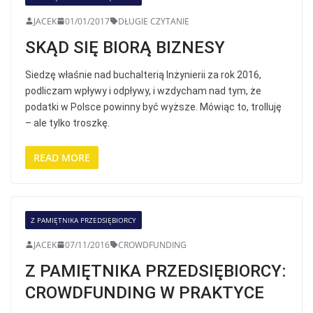
JACEK
01/01/2017
DŁUGIE CZYTANIE
SKĄD SIĘ BIORĄ BIZNESY
Siedzę właśnie nad buchalterią Inżynierii za rok 2016,
podliczam wpływy i odpływy, i wzdycham nad tym, że
podatki w Polsce powinny być wyższe. Mówiąc to, trolluję
– ale tylko troszkę.
READ MORE
Z PAMIĘTNIKA PRZEDSIĘBIORCY
JACEK
07/11/2016
CROWDFUNDING
Z PAMIĘTNIKA PRZEDSIĘBIORCY:
CROWDFUNDING W PRAKTYCE