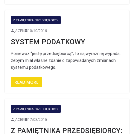
Z PAMIĘTNIKA PRZEDSIĘBIORCY
JACEK
10/10/2016
SYSTEM PODATKOWY
Ponieważ “jestę przedsiębiorcą”, to najwyraźniej wypada,
żebym miał własne zdanie o zapowiadanych zmianach
systemu podatkowego.
READ MORE
Z PAMIĘTNIKA PRZEDSIĘBIORCY
JACEK
17/08/2016
Z PAMIĘTNIKA PRZEDSIĘBIORCY: