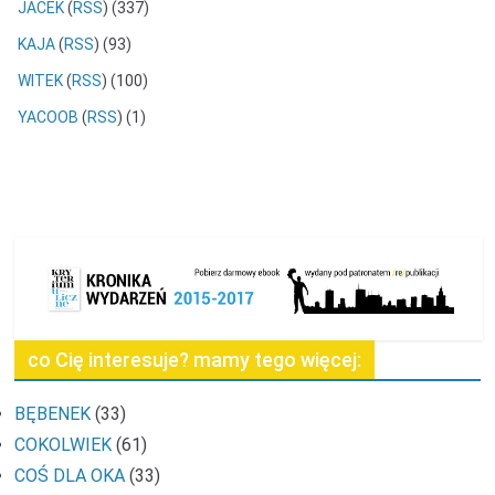
JACEK
(
RSS
) (337)
KAJA
(
RSS
) (93)
WITEK
(
RSS
) (100)
YACOOB
(
RSS
) (1)
co Cię interesuje? mamy tego więcej:
BĘBENEK
(33)
COKOLWIEK
(61)
COŚ DLA OKA
(33)