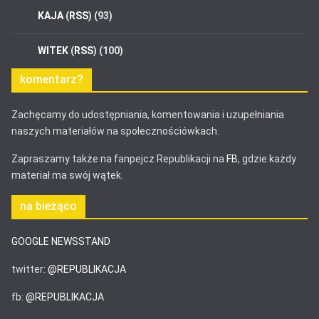
KAJA
(
RSS
) (93)
WITEK
(
RSS
) (100)
komentarz?
Zachęcamy do udostępniania, komentowania i uzupełniania
naszych materiałów na społecznościówkach.
Zapraszamy także na fanpejcz Republikacji na
FB
, gdzie każdy
materiał ma swój wątek.
na bieżąco
GOOGLE NEWSSTAND
twitter:
@REPUBLIKACJA
fb:
@REPUBLIKACJA