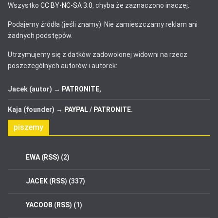
Wszystko
CC BY-NC-SA 3.0
, chyba że zaznaczono inaczej.
Podajemy źródła (jeśli znamy). Nie zamieszczamy reklam ani
żadnych podstępów.
Utrzymujemy się z datków zadowolonej widowni na rzecz
poszczególnych autorów i autorek:
Jacek (autor) →
PATRONITE
,
Kaja (founder) →
PAYPAL
/
PATRONITE
.
piszemy
EWA
(
RSS
) (2)
JACEK
(
RSS
) (337)
YACOOB
(
RSS
) (1)