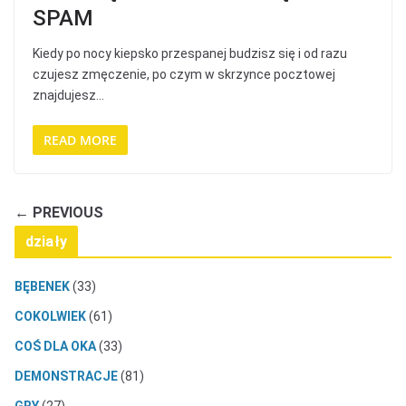
SPAM
Kiedy po nocy kiepsko przespanej budzisz się i od razu
czujesz zmęczenie, po czym w skrzynce pocztowej
znajdujesz…
READ MORE
← PREVIOUS
działy
BĘBENEK
(33)
COKOLWIEK
(61)
COŚ DLA OKA
(33)
DEMONSTRACJE
(81)
GRY
(27)