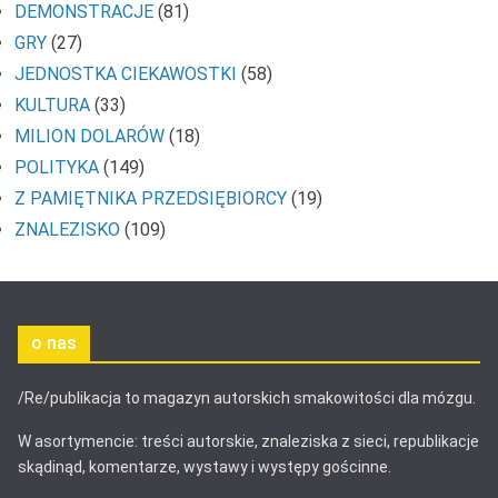
DEMONSTRACJE
(81)
GRY
(27)
JEDNOSTKA CIEKAWOSTKI
(58)
KULTURA
(33)
MILION DOLARÓW
(18)
POLITYKA
(149)
Z PAMIĘTNIKA PRZEDSIĘBIORCY
(19)
ZNALEZISKO
(109)
o nas
/Re/publikacja to magazyn autorskich smakowitości dla mózgu.
W asortymencie: treści autorskie, znaleziska z sieci, republikacje
skądinąd, komentarze, wystawy i występy gościnne.