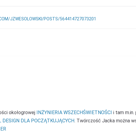
COM/JZWESOLOWSKI/POSTS/564414727073201
ności okołogrowej
INŻYNIERIA WSZECHŚWIETNOŚCI
i tam m.in.
L DESIGN DLA POCZĄTKUJĄCYCH
. Twórczość Jacka można w
ER