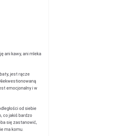
ę ani kawy, ani mleka
baty, jest rącze
. Niekwestionowaną
est emocjonalny i w
dległości od siebie
 co jakiś bardzo
eba się zastanowić,
nie ma komu.