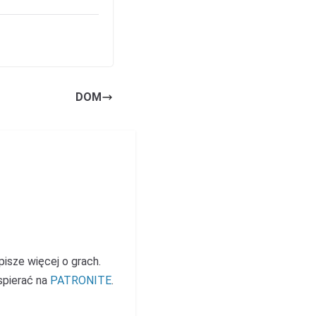
DOM
 pisze więcej o grach.
spierać na
PATRONITE
.