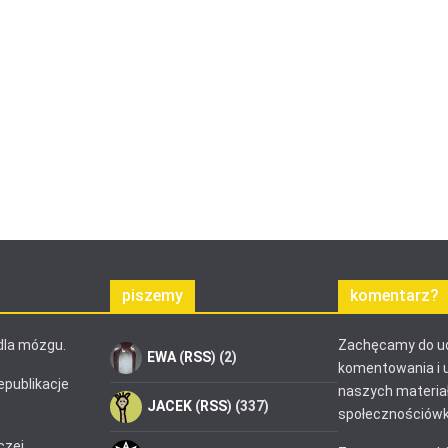
piszemy
komentarz?
dla mózgu.
Zachęcamy do ud
EWA
(
RSS
) (2)
komentowania i 
epublikacje
naszych materia
JACEK
(
RSS
) (337)
społecznościówk
czej.