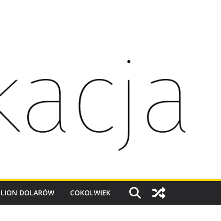
ILION DOLARÓW
COKOLWIEK