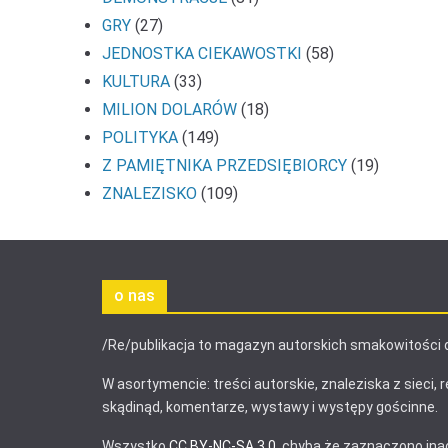
GRY
(27)
JEDNOSTKA CIEKAWOSTKI
(58)
KULTURA
(33)
MILION DOLARÓW
(18)
POLITYKA
(149)
Z PAMIĘTNIKA PRZEDSIĘBIORCY
(19)
ZNALEZISKO
(109)
o nas
/Re/publikacja to magazyn autorskich smakowitości 
W asortymencie: treści autorskie, znaleziska z sieci, r
skądinąd, komentarze, wystawy i występy gościnne.
Wszystko
CC BY-NC-SA 3.0
, chyba że zaznaczono ina