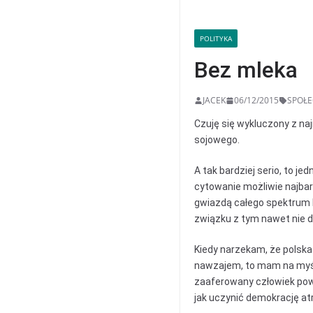
POLITYKA
Bez mleka
JACEK
06/12/2015
SPOŁE
Czuję się wykluczony z naj
sojowego.
A tak bardziej serio, to je
cytowanie możliwie najbar
gwiazdą całego spektrum li
związku z tym nawet nie d
Kiedy narzekam, że polska 
nawzajem, to mam na myśli
zaaferowany człowiek powi
jak uczynić demokrację at