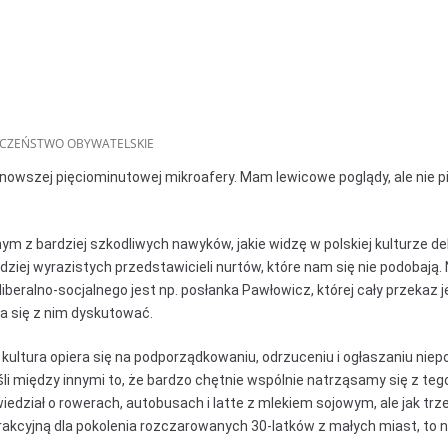
CZEŃSTWO OBYWATELSKIE
nowszej pięciominutowej mikroafery. Mam lewicowe poglądy, ale nie pij
dnym z bardziej szkodliwych nawyków, jakie widzę w polskiej kulturze de
dziej wyrazistych przedstawicieli nurtów, które nam się nie podobają
beralno-socjalnego jest np. posłanka Pawłowicz, której cały przekaz j
a się z nim dyskutować.
kultura opiera się na podporządkowaniu, odrzuceniu i ogłaszaniu niepo
 między innymi to, że bardzo chętnie wspólnie natrząsamy się z tego,
edział o rowerach, autobusach i latte z mlekiem sojowym, ale jak trz
rakcyjną dla pokolenia rozczarowanych 30-latków z małych miast, to 