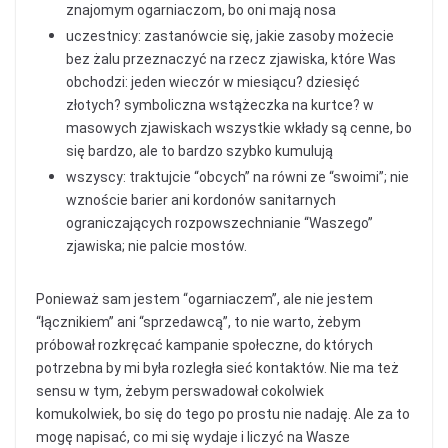
znajomym ogarniaczom, bo oni mają nosa
uczestnicy: zastanówcie się, jakie zasoby możecie
bez żalu przeznaczyć na rzecz zjawiska, które Was
obchodzi: jeden wieczór w miesiącu? dziesięć
złotych? symboliczna wstążeczka na kurtce? w
masowych zjawiskach wszystkie wkłady są cenne, bo
się bardzo, ale to bardzo szybko kumulują
wszyscy: traktujcie “obcych” na równi ze “swoimi”; nie
wznoście barier ani kordonów sanitarnych
ograniczających rozpowszechnianie “Waszego”
zjawiska; nie palcie mostów.
Ponieważ sam jestem “ogarniaczem”, ale nie jestem
“łącznikiem” ani “sprzedawcą”, to nie warto, żebym
próbował rozkręcać kampanie społeczne, do których
potrzebna by mi była rozległa sieć kontaktów. Nie ma też
sensu w tym, żebym perswadował cokolwiek
komukolwiek, bo się do tego po prostu nie nadaję. Ale za to
mogę napisać, co mi się wydaje i liczyć na Wasze