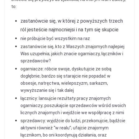
to:
zastanówcie się, w której z powyższych trzech
ról jesteście najmocniejsi i na tym się skupcie
nie próbujcie być wszystkim na raz
zastanówcie się, kto z Waszych znajomych najlepiej
Was uzupełnia; jakich znacie ogarniaczy, łączników i
sprzedawców?
ogarniacze: róbcie swoje, dyskutujcie ze sobą
dogłębnie; bardzo się starajcie nie popadać w
obsesje, natręctwa, wielepszyzm, sarkazm,
wywyższanie się i tak dalej
łącznicy: lansujcie rezultaty pracy znajomych
ogarniaczy; poszukajcie sprzedawców wśród swoich
licznych znajomych i wejdźcie we współpracę z nimi
sprzedawcy: wyjdźcie do ludzi, przekonujcie, bądźcie
aktywni również “w realu”; ufajcie znajomym
łącznikom, bo oni koordynują działania, oraz