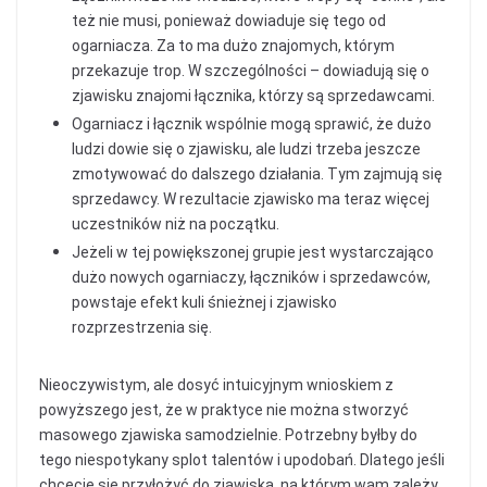
też nie musi, ponieważ dowiaduje się tego od
ogarniacza. Za to ma dużo znajomych, którym
przekazuje trop. W szczególności – dowiadują się o
zjawisku znajomi łącznika, którzy są sprzedawcami.
Ogarniacz i łącznik wspólnie mogą sprawić, że dużo
ludzi dowie się o zjawisku, ale ludzi trzeba jeszcze
zmotywować do dalszego działania. Tym zajmują się
sprzedawcy. W rezultacie zjawisko ma teraz więcej
uczestników niż na początku.
Jeżeli w tej powiększonej grupie jest wystarczająco
dużo nowych ogarniaczy, łączników i sprzedawców,
powstaje efekt kuli śnieżnej i zjawisko
rozprzestrzenia się.
Nieoczywistym, ale dosyć intuicyjnym wnioskiem z
powyższego jest, że w praktyce nie można stworzyć
masowego zjawiska samodzielnie. Potrzebny byłby do
tego niespotykany splot talentów i upodobań. Dlatego jeśli
chcecie się przyłożyć do zjawiska, na którym wam zależy,