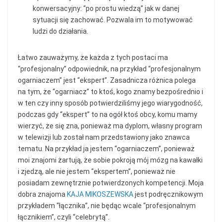
konwersacyjny: “po prostu wiedzą” jak w danej
sytuacji się zachować. Pozwala im to motywować
ludzi do działania.
Łatwo zauważymy, że każda z tych postaci ma
“profesjonalny” odpowiednik, na przykład “profesjonalnym
ogarniaczem” jest “ekspert”. Zasadnicza różnica polega
na tym, że “ogarniacz” to ktoś, kogo znamy bezpośrednio i
w ten czy inny sposób potwierdziliśmy jego wiarygodność,
podczas gdy “ekspert” to na ogół ktoś obcy, komu mamy
wierzyć, że się zna, ponieważ ma dyplom, własny program
w telewizji lub został nam przedstawiony jako znawca
tematu. Na przykład ja jestem “ogarniaczem”, ponieważ
moi znajomi żartują, że sobie pokroją mój mózg na kawałki
i zjedzą, ale nie jestem “ekspertem”, ponieważ nie
posiadam zewnętrznie potwierdzonych kompetencji. Moja
dobra znajoma
KAJA MIKOSZEWSKA
jest podręcznikowym
przykładem “łącznika”, nie będąc wcale “profesjonalnym
łącznikiem”, czyli “celebrytą”.