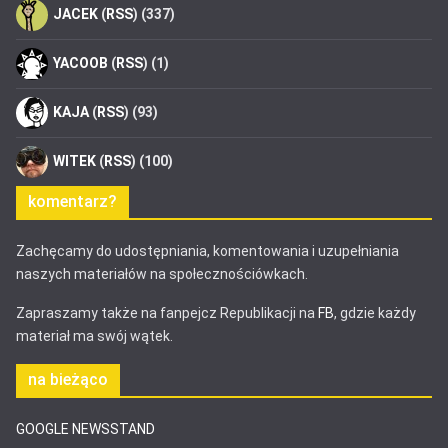
JACEK
(
RSS
) (337)
YACOOB
(
RSS
) (1)
KAJA
(
RSS
) (93)
WITEK
(
RSS
) (100)
komentarz?
Zachęcamy do udostępniania, komentowania i uzupełniania
naszych materiałów na społecznościówkach.
Zapraszamy także na fanpejcz Republikacji na
FB
, gdzie każdy
materiał ma swój wątek.
na bieżąco
GOOGLE NEWSSTAND