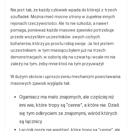
Nie jest tak, że każdy człowiek wpada do którejś z trzech
szufladek. Można mieć mocne strony w zupełnie innych
rejonach rzeczywistości. Ale to nie szkodzi, a nawet
pomaga, ponieważ każde masowe zjawisko potrzebuje
przede wszystkim uczestników: owych cichych
bohaterów, którzy po prostu robią swoje. Ja też jestem
uczestnikiem: w tym miesiącu byłem już na trzech
demonstracjach, w sobotę idę na czwartą i wcale mi nie
zależy na tym, żeby mnie ktoś na tym przyuważył.
W dużym skrócie i uproszczeniu mechanizm powstawania
masowych zjawisk wygląda tak:
Ogarniacz ma mało znajomych, ale częściej niż
inni wie, które tropy są “cenne”, a które nie. Dzieli
się tym odkryciem ze znajomymi, wśród których
są łącznicy.
Łącznik może nie wiedzieć, które tropy są “cenne”, ale