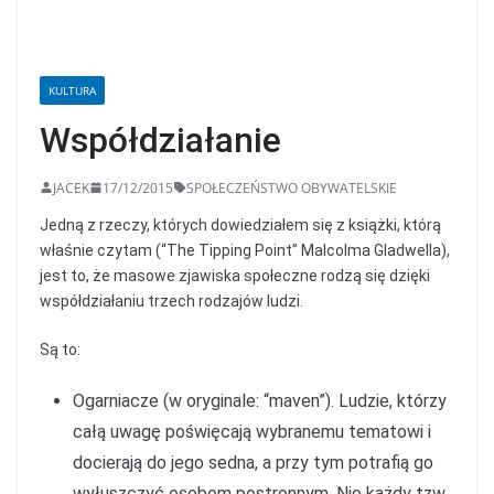
KULTURA
Współdziałanie
JACEK
17/12/2015
SPOŁECZEŃSTWO OBYWATELSKIE
Jedną z rzeczy, których dowiedziałem się z książki, którą
właśnie czytam (“The Tipping Point” Malcolma Gladwella),
jest to, że masowe zjawiska społeczne rodzą się dzięki
współdziałaniu trzech rodzajów ludzi.
Są to:
Ogarniacze (w oryginale: “maven”). Ludzie, którzy
całą uwagę poświęcają wybranemu tematowi i
docierają do jego sedna, a przy tym potrafią go
wyłuszczyć osobom postronnym. Nie każdy tzw.