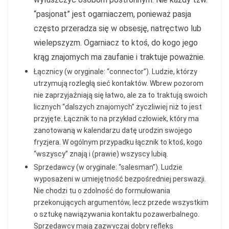
“pasjonat” jest ogarniaczem, ponieważ pasja
często przeradza się w obsesję, natręctwo lub
wielepszyzm. Ogarniacz to ktoś, do kogo jego
krąg znajomych ma zaufanie i traktuje poważnie.
Łącznicy (w oryginale: “connector”). Ludzie, którzy
utrzymują rozległą sieć kontaktów. Wbrew pozorom
nie zaprzyjaźniają się łatwo, ale za to traktują swoich
licznych “dalszych znajomych” życzliwiej niż to jest
przyjęte. Łącznik to na przykład człowiek, który ma
zanotowaną w kalendarzu datę urodzin swojego
fryzjera. W ogólnym przypadku łącznik to ktoś, kogo
“wszyscy” znają i (prawie) wszyscy lubią.
Sprzedawcy (w oryginale: “salesman”). Ludzie
wyposażeni w umiejętność bezpośredniej perswazji.
Nie chodzi tu o zdolność do formułowania
przekonujących argumentów, lecz przede wszystkim
o sztukę nawiązywania kontaktu pozawerbalnego.
Sprzedawcy mają zazwyczaj dobry refleks