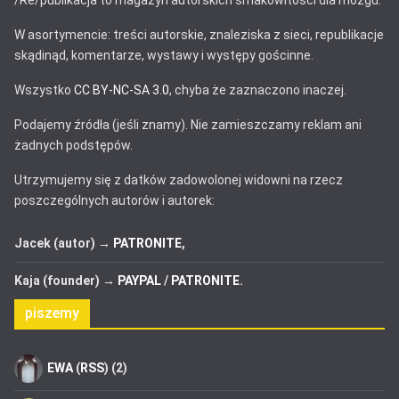
/Re/publikacja to magazyn autorskich smakowitości dla mózgu.
W asortymencie: treści autorskie, znaleziska z sieci, republikacje
skądinąd, komentarze, wystawy i występy gościnne.
Wszystko
CC BY-NC-SA 3.0
, chyba że zaznaczono inaczej.
Podajemy źródła (jeśli znamy). Nie zamieszczamy reklam ani
żadnych podstępów.
Utrzymujemy się z datków zadowolonej widowni na rzecz
poszczególnych autorów i autorek:
Jacek (autor) →
PATRONITE
,
Kaja (founder) →
PAYPAL
/
PATRONITE
.
piszemy
EWA
(
RSS
) (2)