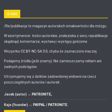
o nas
/Re/publikacja to magazyn autorskich smakowitości dla mózgu.
W asortymencie: treści autorskie, znaleziska z sieci, republikacje
skądinąd, komentarze, wystawy i występy gościnne.
Wszystko
CC BY-NC-SA 3.0
, chyba że zaznaczono inaczej.
Podajemy źródła (jeśli znamy). Nie zamieszczamy reklam ani
żadnych podstępów.
Utrzymujemy się z datków zadowolonej widowni na rzecz
poszczególnych autorów i autorek:
Jacek (autor) →
PATRONITE
,
Kaja (founder) →
PAYPAL
/
PATRONITE
.