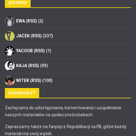
piszemy
EWA
(
RSS
) (2)
JACEK
(
RSS
) (337)
YACOOB
(
RSS
) (1)
KAJA
(
RSS
) (93)
WITEK
(
RSS
) (100)
komentarz?
Zachęcamy do udostępniania, komentowania i uzupełniania
naszych materiałów na społecznościówkach.
Zapraszamy także na fanpejcz Republikacji na
FB
, gdzie każdy
materiał ma swój wątek.