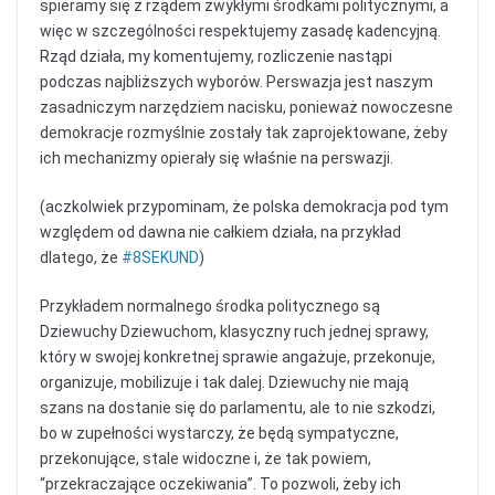
spieramy się z rządem zwykłymi środkami politycznymi, a
więc w szczególności respektujemy zasadę kadencyjną.
Rząd działa, my komentujemy, rozliczenie nastąpi
podczas najbliższych wyborów. Perswazja jest naszym
zasadniczym narzędziem nacisku, ponieważ nowoczesne
demokracje rozmyślnie zostały tak zaprojektowane, żeby
ich mechanizmy opierały się właśnie na perswazji.
(aczkolwiek przypominam, że polska demokracja pod tym
względem od dawna nie całkiem działa, na przykład
dlatego, że
‪#‎
8SEKUND‬
)
Przykładem normalnego środka politycznego są
Dziewuchy Dziewuchom, klasyczny ruch jednej sprawy,
który w swojej konkretnej sprawie angażuje, przekonuje,
organizuje, mobilizuje i tak dalej. Dziewuchy nie mają
szans na dostanie się do parlamentu, ale to nie szkodzi,
bo w zupełności wystarczy, że będą sympatyczne,
przekonujące, stale widoczne i, że tak powiem,
“przekraczające oczekiwania”. To pozwoli, żeby ich