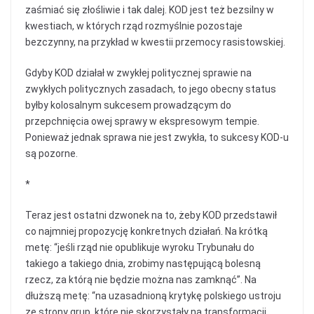
zaśmiać się złośliwie i tak dalej. KOD jest też bezsilny w
kwestiach, w których rząd rozmyślnie pozostaje
bezczynny, na przykład w kwestii przemocy rasistowskiej.
Gdyby KOD działał w zwykłej politycznej sprawie na
zwykłych politycznych zasadach, to jego obecny status
byłby kolosalnym sukcesem prowadzącym do
przepchnięcia owej sprawy w ekspresowym tempie.
Ponieważ jednak sprawa nie jest zwykła, to sukcesy KOD-u
są pozorne.
*
Teraz jest ostatni dzwonek na to, żeby KOD przedstawił
co najmniej propozycję konkretnych działań. Na krótką
metę: “jeśli rząd nie opublikuje wyroku Trybunału do
takiego a takiego dnia, zrobimy następującą bolesną
rzecz, za którą nie będzie można nas zamknąć”. Na
dłuższą metę: “na uzasadnioną krytykę polskiego ustroju
ze strony grup, które nie skorzystały na transformacji,