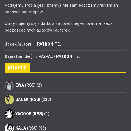
Podajemy źródła (jeśli znamy). Nie zamieszczamy reklam ani
żadnych podstępów.
Utrzymujemy się z datków zadowolonej widowni na rzecz
poszczególnych autorów i autorek:
Jacek (autor) →
PATRONITE
,
Kaja (founder) →
PAYPAL
/
PATRONITE
.
piszemy
EWA
(
RSS
) (2)
JACEK
(
RSS
) (337)
YACOOB
(
RSS
) (1)
KAJA
(
RSS
) (93)