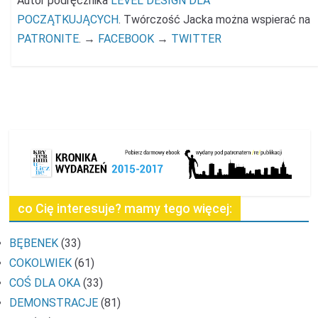
Autor podręcznika
LEVEL DESIGN DLA
POCZĄTKUJĄCYCH
. Twórczość Jacka można wspierać na
PATRONITE
. →
FACEBOOK
→
TWITTER
co Cię interesuje? mamy tego więcej:
BĘBENEK
(33)
COKOLWIEK
(61)
COŚ DLA OKA
(33)
DEMONSTRACJE
(81)