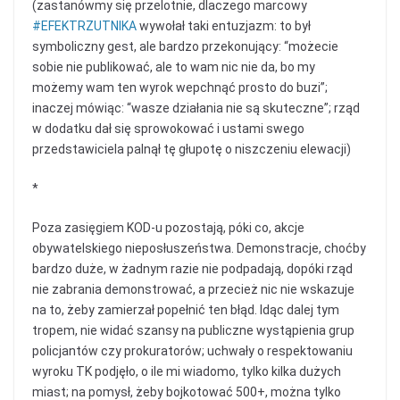
(zastanówmy się przelotnie, dlaczego marcowy
‪#‎
EFEKTRZUTNIKA‬
wywołał taki entuzjazm: to był
symboliczny gest, ale bardzo przekonujący: “możecie
sobie nie publikować, ale to wam nic nie da, bo my
możemy wam ten wyrok wepchnąć prosto do buzi”;
inaczej mówiąc: “wasze działania nie są skuteczne”; rząd
w dodatku dał się sprowokować i ustami swego
przedstawiciela palnął tę głupotę o niszczeniu elewacji)
*
Poza zasięgiem KOD-u pozostają, póki co, akcje
obywatelskiego nieposłuszeństwa. Demonstracje, choćby
bardzo duże, w żadnym razie nie podpadają, dopóki rząd
nie zabrania demonstrować, a przecież nic nie wskazuje
na to, żeby zamierzał popełnić ten błąd. Idąc dalej tym
tropem, nie widać szansy na publiczne wystąpienia grup
policjantów czy prokuratorów; uchwały o respektowaniu
wyroku TK podjęło, o ile mi wiadomo, tylko kilka dużych
miast; na pomysł, żeby bojkotować 500+, można tylko