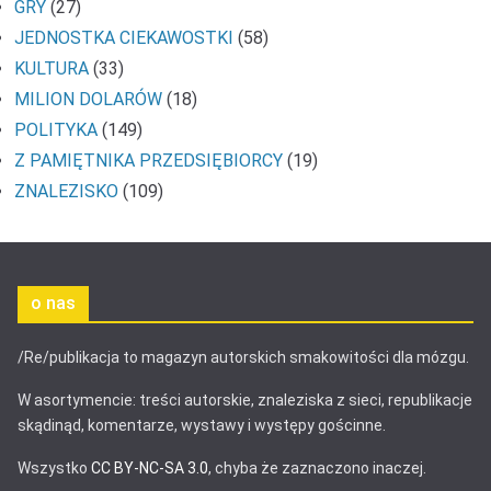
GRY
(27)
JEDNOSTKA CIEKAWOSTKI
(58)
KULTURA
(33)
MILION DOLARÓW
(18)
POLITYKA
(149)
Z PAMIĘTNIKA PRZEDSIĘBIORCY
(19)
ZNALEZISKO
(109)
o nas
/Re/publikacja to magazyn autorskich smakowitości dla mózgu.
W asortymencie: treści autorskie, znaleziska z sieci, republikacje
skądinąd, komentarze, wystawy i występy gościnne.
Wszystko
CC BY-NC-SA 3.0
, chyba że zaznaczono inaczej.