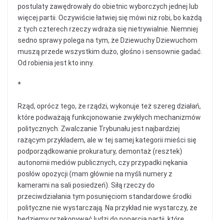
postulaty zawędrowały do obietnic wyborczych jednej lub
więcej partii. Oczywiście łatwiej się mówi niż robi, bo każdą
z tych czterech rzeczy wdraża się nietrywialnie. Niemniej
sedno sprawy polega na tym, że Dziewuchy Dziewuchom
muszą przede wszystkim dużo, głośno i sensownie gadać.
Od robienia jest kto inny.
*
Rząd, oprócz tego, że rządzi, wykonuje też szereg działań,
które podważają funkcjonowanie zwykłych mechanizmów
politycznych. Zwalczanie Trybunału jest najbardziej
rażącym przykładem, ale w tej samej kategorii mieści się
podporządkowanie prokuratury, demontaż (resztek)
autonomii mediów publicznych, czy przypadki nękania
posłów opozycji (mam głównie na myśli numery z
kamerami na sali posiedzeń). Siłą rzeczy do
przeciwdziałania tym posunięciom standardowe środki
polityczne nie wystarczają. Na przykład nie wystarczy, że
będziemy przekonywać ludzi do poparcia partii, które