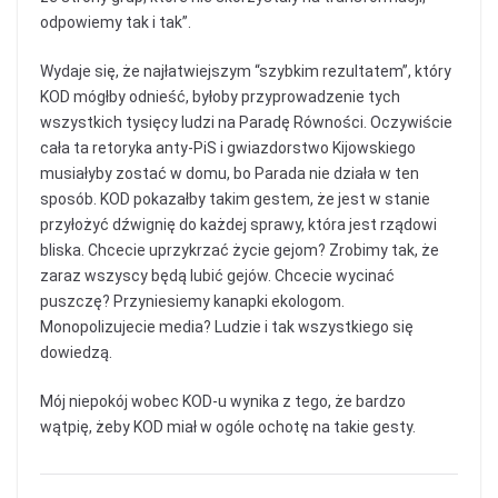
odpowiemy tak i tak”.
Wydaje się, że najłatwiejszym “szybkim rezultatem”, który
KOD mógłby odnieść, byłoby przyprowadzenie tych
wszystkich tysięcy ludzi na Paradę Równości. Oczywiście
cała ta retoryka anty-PiS i gwiazdorstwo Kijowskiego
musiałyby zostać w domu, bo Parada nie działa w ten
sposób. KOD pokazałby takim gestem, że jest w stanie
przyłożyć dźwignię do każdej sprawy, która jest rządowi
bliska. Chcecie uprzykrzać życie gejom? Zrobimy tak, że
zaraz wszyscy będą lubić gejów. Chcecie wycinać
puszczę? Przyniesiemy kanapki ekologom.
Monopolizujecie media? Ludzie i tak wszystkiego się
dowiedzą.
Mój niepokój wobec KOD-u wynika z tego, że bardzo
wątpię, żeby KOD miał w ogóle ochotę na takie gesty.