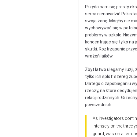
Przyda nam się prosty eks
serca nienawidzić Pakista
swoją żonę. Mógłby nie mie
wychowywać się w patologi
problemy w szkole. Niczym
koncentrując się tylko na
skutki. Roztrząsanie przy
wrażeń laików.
Zbyt łatwo ulegamy iluzji
tylko ich splot: szereg z
Dlatego o zapobieganiu wy
rzeczy, na które decyduje
relacji rodzinnych. Grzec
powszednich.
As investigators contin
intensely on the three 
guard, was on a terrori