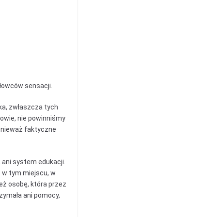
 łowców sensacji.
ieka, zwłaszcza tych
kowie, nie powinniśmy
onieważ faktyczne
 ani system edukacji.
e w tym miejscu, w
ż osobę, która przez
rzymała ani pomocy,