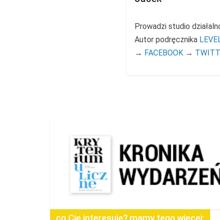
Prowadzi studio działal
Autor podręcznika
LEVE
→
FACEBOOK
→
TWITT
co Cię interesuje? mamy tego więcej: