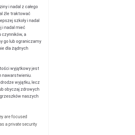
ny i nadal z całego
al źle traktować
epszej szkoły i nadal
 i nadal mieć
 czynników, a
my go lub ograniczamy
nie dla żądnych
tości wyjątkowy jest
m nawarstwieniu.
drodze wyjątku, lecz
lub obyczaj zdrowych
mi grzeszków naszych
hey are focused
as a private security