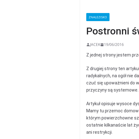
ZNALEZISKO
Postronni 
JACEK
19/06/2016
Z jednej strony jestem pr
Z drugiej strony ten artyk
radykalnych, na ogół nie 
czuć się upoważnieni do 
przyczyny są systemowe.
Artykuł opisuje wysoce dys
Mamy tu przemoc domową, o
którym powierzchowne szu
ostatnie kilkanaście lat 
ani restrykcji.