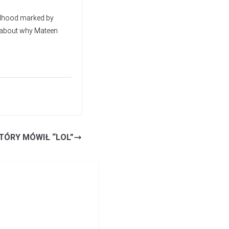
ildhood marked by
s about why Mateen
KTÓRY MÓWIŁ “LOL”