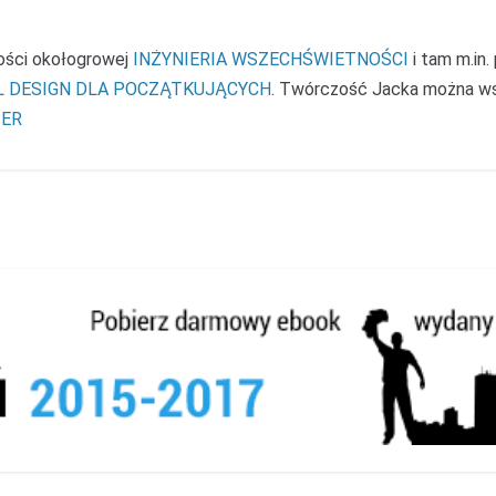
ności okołogrowej
INŻYNIERIA WSZECHŚWIETNOŚCI
i tam m.in.
L DESIGN DLA POCZĄTKUJĄCYCH
. Twórczość Jacka można w
ER