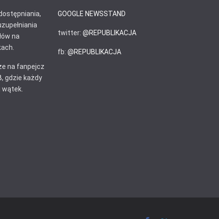
ostępniania,
GOOGLE NEWSSTAND
uzupełniania
twitter:
@REPUBLIKACJA
łów na
ach.
fb:
@REPUBLIKACJA
e na fanpejcz
B
, gdzie każdy
 wątek.