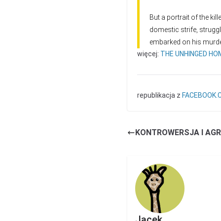
But a portrait of the k
domestic strife, strug
embarked on his murd
więcej:
THE UNHINGED HO
republikacja z
FACEBOOK.
KONTROWERSJA I AG
Jacek