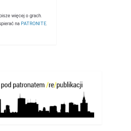
 pisze więcej o grach.
spierać na
PATRONITE
.