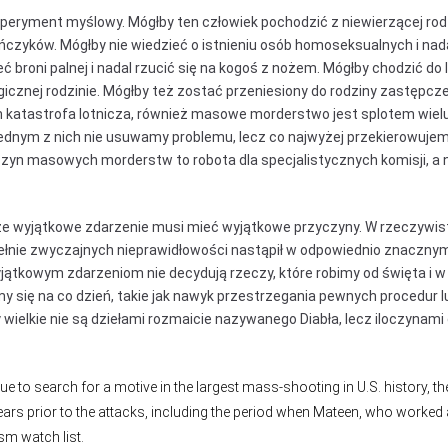
peryment myślowy. Mógłby ten człowiek pochodzić z niewierzącej rodzi
ńczyków. Mógłby nie wiedzieć o istnieniu osób homoseksualnych i nad
ć broni palnej i nadal rzucić się na kogoś z nożem. Mógłby chodzić do l
cznej rodzinie. Mógłby też zostać przeniesiony do rodziny zastępczej
 katastrofa lotnicza, również masowe morderstwo jest splotem wielu
 jednym z nich nie usuwamy problemu, lecz co najwyżej przekierowuje
czyn masowych morderstw to robota dla specjalistycznych komisji, a 
, że wyjątkowe zdarzenie musi mieć wyjątkowe przyczyny. W rzeczywis
upełnie zwyczajnych nieprawidłowości nastąpił w odpowiednio znaczny
jątkowym zdarzeniom nie decydują rzeczy, które robimy od święta i w 
my się na co dzień, takie jak nawyk przestrzegania pewnych procedur 
hy wielkie nie są dziełami rozmaicie nazywanego Diabła, lecz iloczyna
ue to search for a motive in the largest mass-shooting in U.S. history, t
years prior to the attacks, including the period when Mateen, who worked 
sm watch list.