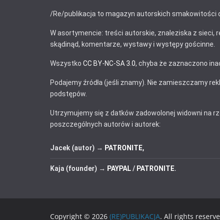
/Re/publikacja to magazyn autorskich smakowitości 
W asortymencie: treści autorskie, znaleziska z sieci, r
skądinąd, komentarze, wystawy i występy gościnne.
Wszystko
CC BY-NC-SA 3.0
, chyba że zaznaczono ina
Podajemy źródła (jeśli znamy). Nie zamieszczamy re
podstępów.
Utrzymujemy się z datków zadowolonej widowni na r
poszczególnych autorów i autorek:
Jacek (autor) →
PATRONITE
,
Kaja (founder) →
PAYPAL
/
PATRONITE
.
Copyright © 2026
(RE)PUBLIKACJA
. All rights reserv