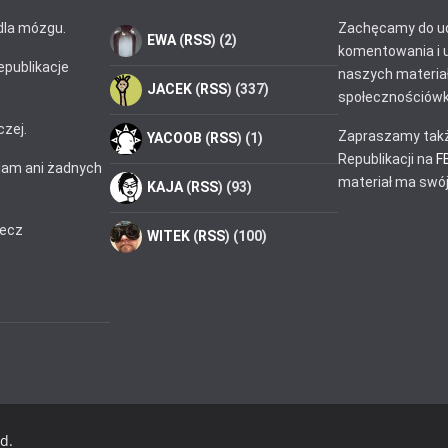
dla mózgu.
Zachęcamy do ud
EWA
(
RSS
) (2)
komentowania i 
epublikacje
naszych materia
JACEK
(
RSS
) (337)
społecznościówk
czej.
Zapraszamy takż
YACOOB
(
RSS
) (1)
Republikacji na
F
klam ani żadnych
materiał ma swój
KAJA
(
RSS
) (93)
zecz
WITEK
(
RSS
) (100)
ed.