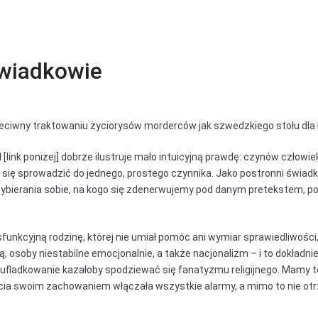
świadkowie
zeciwny traktowaniu życiorysów morderców jak szwedzkiego stołu dla
uł [link poniżej] dobrze ilustruje mało intuicyjną prawdę: czynów człow
da się sprowadzić do jednego, prostego czynnika. Jako postronni świad
wybierania sobie, na kogo się zdenerwujemy pod danym pretekstem, p
funkcyjną rodzinę, której nie umiał pomóc ani wymiar sprawiedliwości,
soby niestabilne emocjonalnie, a także nacjonalizm – i to dokładni
fladkowanie kazałoby spodziewać się fanatyzmu religijnego. Mamy te
życia swoim zachowaniem włączała wszystkie alarmy, a mimo to nie ot