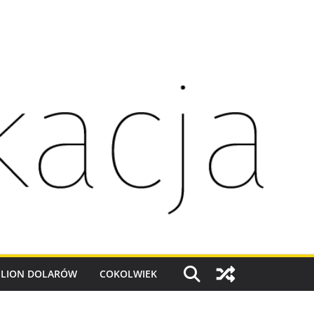
ILION DOLARÓW
COKOLWIEK