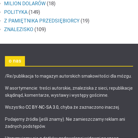
MILION DOLARÓW
(18)
POLITYKA
(149)
Z PAMIĘTNIKA PRZEDSIĘBIORCY
(19)
ZNALEZISKO
(109)
o nas
/Re/publikacja to magazyn autorskich smakowitości dla mózgu.
W asortymencie: treści autorskie, znaleziska z sieci, republikacje
skądinąd, komentarze, wystawy i występy gościnne.
Wszystko
CC BY-NC-SA 3.0
, chyba że zaznaczono inaczej.
Podajemy źródła (jeśli znamy). Nie zamieszczamy reklam ani
żadnych podstępów.