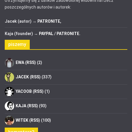
Utrzymujemy się z datków zadowolonej widowni na rzecz
poszczególnych autorów i autorek:
Jacek (autor) →
PATRONITE
,
Kaja (founder) →
PAYPAL
/
PATRONITE
.
piszemy
EWA
(
RSS
) (2)
JACEK
(
RSS
) (337)
YACOOB
(
RSS
) (1)
KAJA
(
RSS
) (93)
WITEK
(
RSS
) (100)