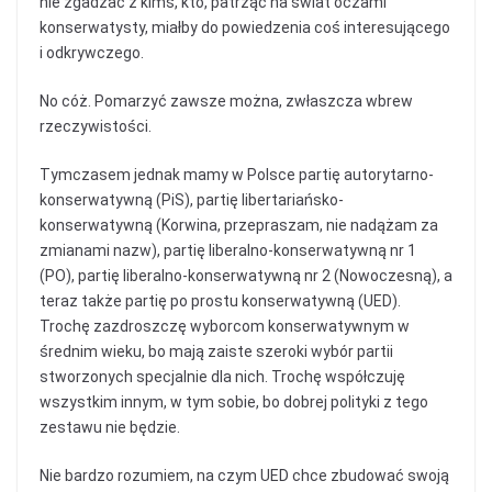
nie zgadzać z kimś, kto, patrząc na świat oczami
konserwatysty, miałby do powiedzenia coś interesującego
i odkrywczego.
No cóż. Pomarzyć zawsze można, zwłaszcza wbrew
rzeczywistości.
Tymczasem jednak mamy w Polsce partię autorytarno-
konserwatywną (PiS), partię libertariańsko-
konserwatywną (Korwina, przepraszam, nie nadążam za
zmianami nazw), partię liberalno-konserwatywną nr 1
(PO), partię liberalno-konserwatywną nr 2 (Nowoczesną), a
teraz także partię po prostu konserwatywną (UED).
Trochę zazdroszczę wyborcom konserwatywnym w
średnim wieku, bo mają zaiste szeroki wybór partii
stworzonych specjalnie dla nich. Trochę współczuję
wszystkim innym, w tym sobie, bo dobrej polityki z tego
zestawu nie będzie.
Nie bardzo rozumiem, na czym UED chce zbudować swoją