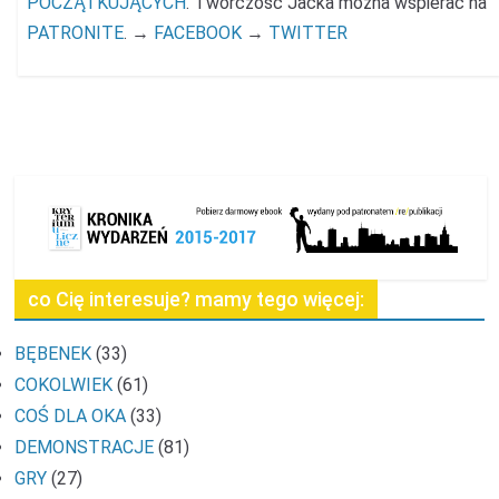
POCZĄTKUJĄCYCH
. Twórczość Jacka można wspierać na
PATRONITE
. →
FACEBOOK
→
TWITTER
co Cię interesuje? mamy tego więcej:
BĘBENEK
(33)
COKOLWIEK
(61)
COŚ DLA OKA
(33)
DEMONSTRACJE
(81)
GRY
(27)