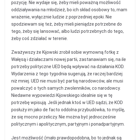
pozycję. Nie wydaje się, żeby mieli poważną możliwość
oddziaływania na młodzież, bo ich skład osobowy to, mam
wrażenie, wyłącznie ludzie z poprzedniej epoki. Nie
spodziewam się też, żeby mieli pieniądze potrzebne do
tego, żeby się lansować, albo ludzi potrzebnych do tego,
żeby coś zdziałać w terenie.
Zważywszy że Kijowski zrobił sobie wymowną fotkę z
Wałęsą i działaczami nowej partii, zastanawiam się, na ile
potrzeby polityczne UED będą wpływać na działania KOD.
Wydarzenia z tego tygodnia sugerują, że raczej bardziej
niż mniej. UED nie musi być partią narodowców, ale musi
powalczyć o tych samych zwolenników, co narodowcy.
Niedawne wypowiedzi Kijowskiego idealnie się w tę
potrzebę wpisują. Jeśli jednak ktoś w UED sądzi, że KOD
posłuży im jako de facto oddolna przybudówka, to myślę,
że się mocno przeliczy. Nie można być jednocześnie
politycznym i apolitycznym, partyjnym i ponadpartyjnym.
Jest możliwość (mało prawdopodobna, bo to jednak są