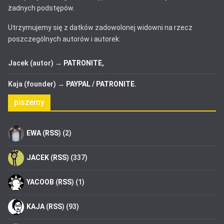
żadnych podstępów.
Utrzymujemy się z datków zadowolonej widowni na rzecz
poszczególnych autorów i autorek:
Jacek (autor) →
PATRONITE
,
Kaja (founder) →
PAYPAL
/
PATRONITE
.
piszemy
EWA
(
RSS
) (2)
JACEK
(
RSS
) (337)
YACOOB
(
RSS
) (1)
KAJA
(
RSS
) (93)