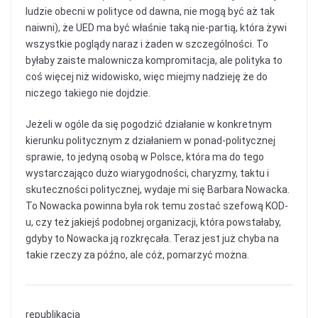
ludzie obecni w polityce od dawna, nie mogą być aż tak
naiwni), że UED ma być właśnie taką nie-partią, która żywi
wszystkie poglądy naraz i żaden w szczególności. To
byłaby zaiste malownicza kompromitacja, ale polityka to
coś więcej niż widowisko, więc miejmy nadzieję że do
niczego takiego nie dojdzie.
Jeżeli w ogóle da się pogodzić działanie w konkretnym
kierunku politycznym z działaniem w ponad-politycznej
sprawie, to jedyną osobą w Polsce, która ma do tego
wystarczająco dużo wiarygodności, charyzmy, taktu i
skuteczności politycznej, wydaje mi się Barbara Nowacka.
To Nowacka powinna była rok temu zostać szefową KOD-
u, czy też jakiejś podobnej organizacji, która powstałaby,
gdyby to Nowacka ją rozkręcała. Teraz jest już chyba na
takie rzeczy za późno, ale cóż, pomarzyć można.
republikacja