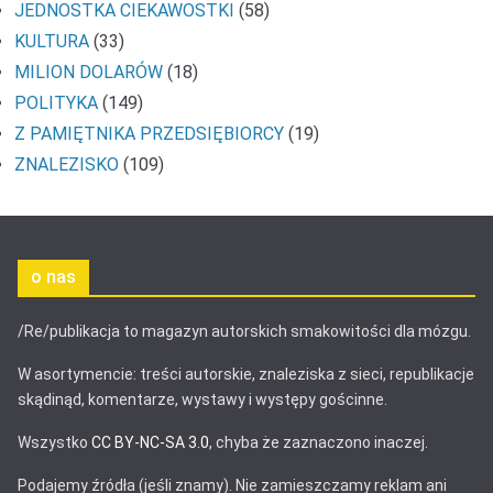
JEDNOSTKA CIEKAWOSTKI
(58)
KULTURA
(33)
MILION DOLARÓW
(18)
POLITYKA
(149)
Z PAMIĘTNIKA PRZEDSIĘBIORCY
(19)
ZNALEZISKO
(109)
o nas
/Re/publikacja to magazyn autorskich smakowitości dla mózgu.
W asortymencie: treści autorskie, znaleziska z sieci, republikacje
skądinąd, komentarze, wystawy i występy gościnne.
Wszystko
CC BY-NC-SA 3.0
, chyba że zaznaczono inaczej.
Podajemy źródła (jeśli znamy). Nie zamieszczamy reklam ani