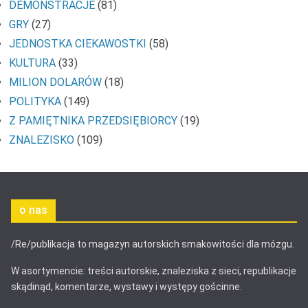
DEMONSTRACJE
(81)
GRY
(27)
JEDNOSTKA CIEKAWOSTKI
(58)
KULTURA
(33)
MILION DOLARÓW
(18)
POLITYKA
(149)
Z PAMIĘTNIKA PRZEDSIĘBIORCY
(19)
ZNALEZISKO
(109)
o nas
/Re/publikacja to magazyn autorskich smakowitości dla mózgu.
W asortymencie: treści autorskie, znaleziska z sieci, republikacje
skądinąd, komentarze, wystawy i występy gościnne.