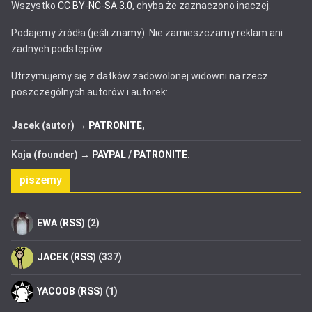
Wszystko
CC BY-NC-SA 3.0
, chyba że zaznaczono inaczej.
Podajemy źródła (jeśli znamy). Nie zamieszczamy reklam ani
żadnych podstępów.
Utrzymujemy się z datków zadowolonej widowni na rzecz
poszczególnych autorów i autorek:
Jacek (autor) →
PATRONITE
,
Kaja (founder) →
PAYPAL
/
PATRONITE
.
piszemy
EWA
(
RSS
) (2)
JACEK
(
RSS
) (337)
YACOOB
(
RSS
) (1)