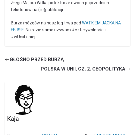
Złego Majora Witka po lekturze dwóch poprzednich
felietonów na (re)publikacji.
Burza mózgów na hasztag trwa pod
WĄTKIEM JACKA NA
FEJSIE
. Na razie sama używam #czterywolności i
#wUniiLepiej.
GŁOŚNO PRZED BURZĄ
POLSKA W UNII, CZ. 2. GEOPOLITYKA
Kaja