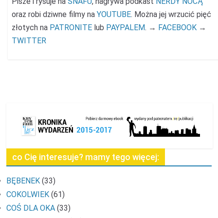
Pisze i rysuje na
SNAFU
, nagrywa podkast
NERDY NOCĄ
oraz robi dziwne filmy na
YOUTUBE
. Można jej wrzucić pięć
złotych na
PATRONITE
lub
PAYPALEM
. →
FACEBOOK
→
TWITTER
co Cię interesuje? mamy tego więcej:
BĘBENEK
(33)
COKOLWIEK
(61)
COŚ DLA OKA
(33)