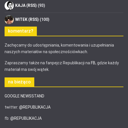
KAJA
(
RSS
) (93)
WITEK
(
RSS
) (100)
komentarz?
Zachęcamy do udostępniania, komentowania i uzupełniania
naszych materiałów na społecznościówkach.
Zapraszamy także na fanpejcz Republikacji na
FB
, gdzie każdy
materiał ma swój wątek.
na bieżąco
GOOGLE NEWSSTAND
twitter:
@REPUBLIKACJA
fb:
@REPUBLIKACJA