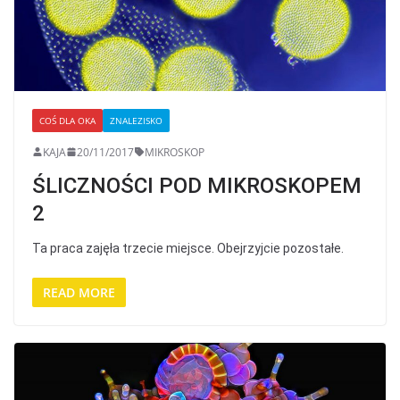
COŚ DLA OKA
ZNALEZISKO
KAJA
20/11/2017
MIKROSKOP
ŚLICZNOŚCI POD MIKROSKOPEM
2
Ta praca zajęła trzecie miejsce. Obejrzyjcie pozostałe.
READ MORE