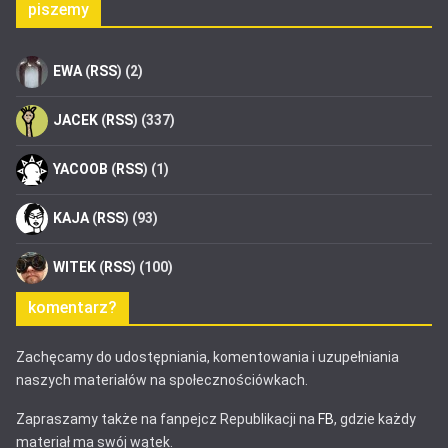
piszemy
EWA
(
RSS
) (2)
JACEK
(
RSS
) (337)
YACOOB
(
RSS
) (1)
KAJA
(
RSS
) (93)
WITEK
(
RSS
) (100)
komentarz?
Zachęcamy do udostępniania, komentowania i uzupełniania
naszych materiałów na społecznościówkach.
Zapraszamy także na fanpejcz Republikacji na
FB
, gdzie każdy
materiał ma swój wątek.