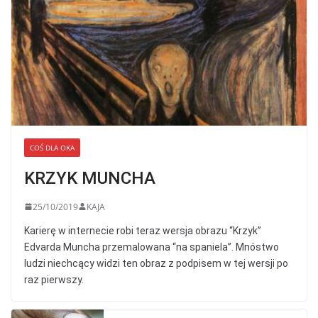
COŚ DLA OKA
KRZYK MUNCHA
25/10/2019
KAJA
Karierę w internecie robi teraz wersja obrazu “Krzyk”
Edvarda Muncha przemalowana “na spaniela”. Mnóstwo
ludzi niechcący widzi ten obraz z podpisem w tej wersji po
raz pierwszy.