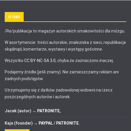
o nas
/Re/publikacja to magazyn autorskich smakowitości dla mózgu.
W asortymencie: treści autorskie, znaleziska z sieci, republikacje
skądinąd, komentarze, wystawy i występy gościnne.
Wszystko
CC BY-NC-SA 3.0
, chyba że zaznaczono inaczej.
Podajemy źródła (jeśli znamy). Nie zamieszczamy reklam ani
żadnych podstępów.
Utrzymujemy się z datków zadowolonej widowni na rzecz
poszczególnych autorów i autorek:
Jacek (autor) →
PATRONITE
,
Kaja (founder) →
PAYPAL
/
PATRONITE
.