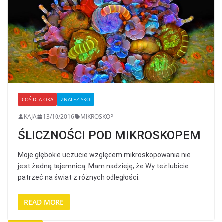
COŚ DLA OKA
ZNALEZISKO
KAJA
13/10/2016
MIKROSKOP
ŚLICZNOŚCI POD MIKROSKOPEM
Moje głębokie uczucie względem mikroskopowania nie
jest żadną tajemnicą. Mam nadzieję, że Wy też lubicie
patrzeć na świat z różnych odległości.
READ MORE