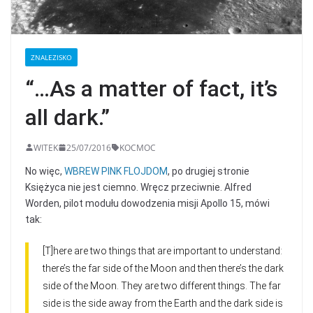
ZNALEZISKO
“…As a matter of fact, it’s
all dark.”
WITEK
25/07/2016
KOCMOC
No więc,
WBREW PINK FLOJDOM
, po drugiej stronie
Księżyca nie jest ciemno. Wręcz przeciwnie. Alfred
Worden, pilot modułu dowodzenia misji Apollo 15, mówi
tak:
[T]here are two things that are important to understand:
there’s the far side of the Moon and then there’s the dark
side of the Moon. They are two different things. The far
side is the side away from the Earth and the dark side is