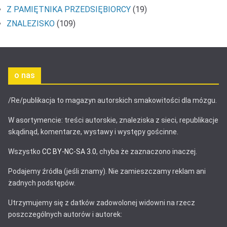
Z PAMIĘTNIKA PRZEDSIĘBIORCY
(19)
ZNALEZISKO
(109)
o nas
/Re/publikacja to magazyn autorskich smakowitości dla mózgu.
W asortymencie: treści autorskie, znaleziska z sieci, republikacje
skądinąd, komentarze, wystawy i występy gościnne.
Wszystko
CC BY-NC-SA 3.0
, chyba że zaznaczono inaczej.
Podajemy źródła (jeśli znamy). Nie zamieszczamy reklam ani
żadnych podstępów.
Utrzymujemy się z datków zadowolonej widowni na rzecz
poszczególnych autorów i autorek: