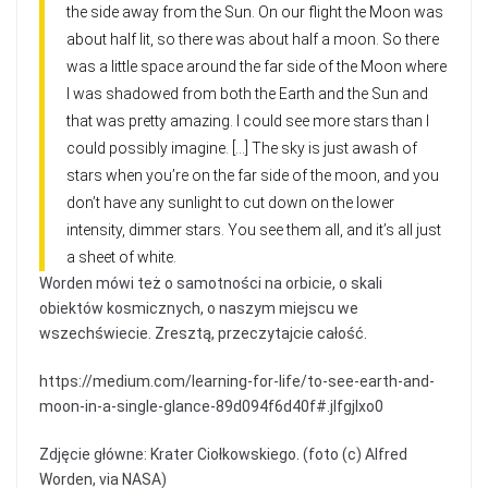
the side away from the Sun. On our flight the Moon was
about half lit, so there was about half a moon. So there
was a little space around the far side of the Moon where
I was shadowed from both the Earth and the Sun and
that was pretty amazing. I could see more stars than I
could possibly imagine. […] The sky is just awash of
stars when you’re on the far side of the moon, and you
don’t have any sunlight to cut down on the lower
intensity, dimmer stars. You see them all, and it’s all just
a sheet of white.
Worden mówi też o samotności na orbicie, o skali
obiektów kosmicznych, o naszym miejscu we
wszechświecie. Zresztą, przeczytajcie całość.
https://medium.com/learning-for-life/to-see-earth-and-
moon-in-a-single-glance-89d094f6d40f#.jlfgjlxo0
Zdjęcie główne: Krater Ciołkowskiego. (foto (c) Alfred
Worden, via NASA)