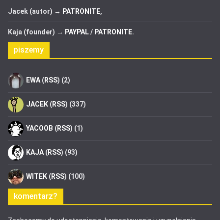
Jacek (autor) →
PATRONITE
,
Kaja (founder) →
PAYPAL
/
PATRONITE
.
piszemy
EWA
(
RSS
) (2)
JACEK
(
RSS
) (337)
YACOOB
(
RSS
) (1)
KAJA
(
RSS
) (93)
WITEK
(
RSS
) (100)
komentarz?