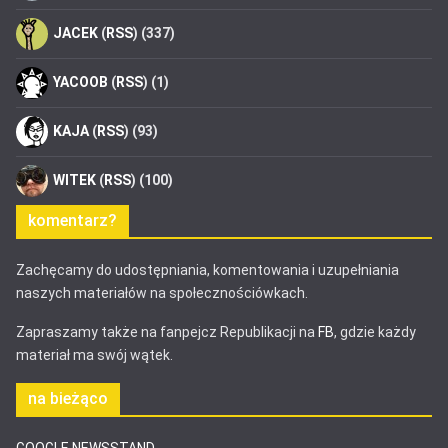
JACEK
(
RSS
) (337)
YACOOB
(
RSS
) (1)
KAJA
(
RSS
) (93)
WITEK
(
RSS
) (100)
komentarz?
Zachęcamy do udostępniania, komentowania i uzupełniania
naszych materiałów na społecznościówkach.
Zapraszamy także na fanpejcz Republikacji na
FB
, gdzie każdy
materiał ma swój wątek.
na bieżąco