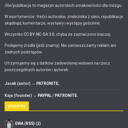
/Re/publikacja to magazyn autorskich smakowitości dla mózgu.
W asortymencie: treści autorskie, znaleziska z sieci, republikacje
skądinąd, komentarze, wystawy i występy gościnne.
Wszystko
CC BY-NC-SA 3.0
, chyba że zaznaczono inaczej.
Podajemy źródła (jeśli znamy). Nie zamieszczamy reklam ani
żadnych podstępów.
Utrzymujemy się z datków zadowolonej widowni na rzecz
poszczególnych autorów i autorek:
Jacek (autor) →
PATRONITE
,
Kaja (founder) →
PAYPAL
/
PATRONITE
.
piszemy
EWA
(
RSS
) (2)