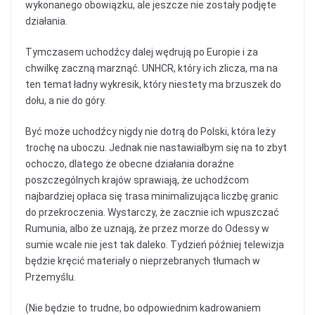
wykonanego obowiązku, ale jeszcze nie zostały podjęte
działania.
Tymczasem uchodźcy dalej wędrują po Europie i za
chwilkę zaczną marznąć. UNHCR, który ich zlicza, ma na
ten temat ładny wykresik, który niestety ma brzuszek do
dołu, a nie do góry.
Być może uchodźcy nigdy nie dotrą do Polski, która leży
trochę na uboczu. Jednak nie nastawiałbym się na to zbyt
ochoczo, dlatego że obecne działania doraźne
poszczególnych krajów sprawiają, że uchodźcom
najbardziej opłaca się trasa minimalizująca liczbę granic
do przekroczenia. Wystarczy, że zacznie ich wpuszczać
Rumunia, albo że uznają, że przez morze do Odessy w
sumie wcale nie jest tak daleko. Tydzień później telewizja
będzie kręcić materiały o nieprzebranych tłumach w
Przemyślu.
(Nie będzie to trudne, bo odpowiednim kadrowaniem