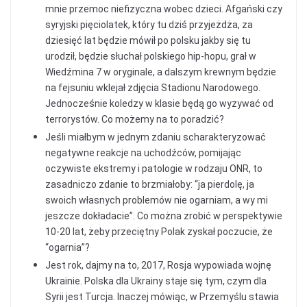
mnie przemoc niefizyczna wobec dzieci. Afgański czy
syryjski pięciolatek, który tu dziś przyjeżdża, za
dziesięć lat będzie mówił po polsku jakby się tu
urodził, będzie słuchał polskiego hip-hopu, grał w
Wiedźmina 7 w oryginale, a dalszym krewnym będzie
na fejsuniu wklejał zdjęcia Stadionu Narodowego.
Jednocześnie koledzy w klasie będą go wyzywać od
terrorystów. Co możemy na to poradzić?
Jeśli miałbym w jednym zdaniu scharakteryzować
negatywne reakcje na uchodźców, pomijając
oczywiste ekstremy i patologie w rodzaju ONR, to
zasadniczo zdanie to brzmiałoby: “ja pierdolę, ja
swoich własnych problemów nie ogarniam, a wy mi
jeszcze dokładacie”. Co można zrobić w perspektywie
10-20 lat, żeby przeciętny Polak zyskał poczucie, że
“ogarnia”?
Jest rok, dajmy na to, 2017, Rosja wypowiada wojnę
Ukrainie. Polska dla Ukrainy staje się tym, czym dla
Syrii jest Turcja. Inaczej mówiąc, w Przemyślu stawia