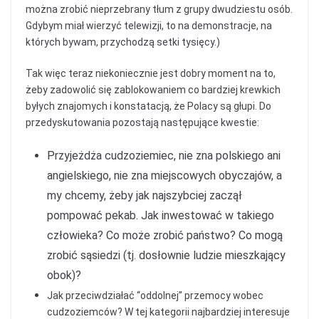
można zrobić nieprzebrany tłum z grupy dwudziestu osób.
Gdybym miał wierzyć telewizji, to na demonstracje, na
których bywam, przychodzą setki tysięcy.)
Tak więc teraz niekoniecznie jest dobry moment na to,
żeby zadowolić się zablokowaniem co bardziej krewkich
byłych znajomych i konstatacją, że Polacy są głupi. Do
przedyskutowania pozostają następujące kwestie:
Przyjeżdża cudzoziemiec, nie zna polskiego ani
angielskiego, nie zna miejscowych obyczajów, a
my chcemy, żeby jak najszybciej zaczął
pompować pekab. Jak inwestować w takiego
człowieka? Co może zrobić państwo? Co mogą
zrobić sąsiedzi (tj. dosłownie ludzie mieszkający
obok)?
Jak przeciwdziałać “oddolnej” przemocy wobec
cudzoziemców? W tej kategorii najbardziej interesuje