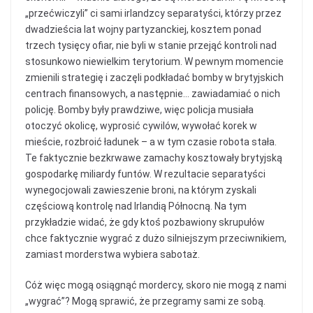
„przećwiczyli” ci sami irlandzcy separatyści, którzy przez
dwadzieścia lat wojny partyzanckiej, kosztem ponad
trzech tysięcy ofiar, nie byli w stanie przejąć kontroli nad
stosunkowo niewielkim terytorium. W pewnym momencie
zmienili strategię i zaczęli podkładać bomby w brytyjskich
centrach finansowych, a następnie… zawiadamiać o nich
policję. Bomby były prawdziwe, więc policja musiała
otoczyć okolicę, wyprosić cywilów, wywołać korek w
mieście, rozbroić ładunek – a w tym czasie robota stała.
Te faktycznie bezkrwawe zamachy kosztowały brytyjską
gospodarkę miliardy funtów. W rezultacie separatyści
wynegocjowali zawieszenie broni, na którym zyskali
częściową kontrolę nad Irlandią Północną. Na tym
przykładzie widać, że gdy ktoś pozbawiony skrupułów
chce faktycznie wygrać z dużo silniejszym przeciwnikiem,
zamiast morderstwa wybiera sabotaż.
Cóż więc mogą osiągnąć mordercy, skoro nie mogą z nami
„wygrać”? Mogą sprawić, że przegramy sami ze sobą.