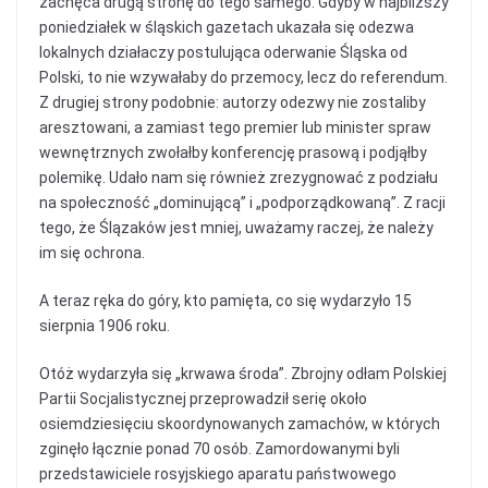
zachęca drugą stronę do tego samego. Gdyby w najbliższy
poniedziałek w śląskich gazetach ukazała się odezwa
lokalnych działaczy postulująca oderwanie Śląska od
Polski, to nie wzywałaby do przemocy, lecz do referendum.
Z drugiej strony podobnie: autorzy odezwy nie zostaliby
aresztowani, a zamiast tego premier lub minister spraw
wewnętrznych zwołałby konferencję prasową i podjąłby
polemikę. Udało nam się również zrezygnować z podziału
na społeczność „dominującą” i „podporządkowaną”. Z racji
tego, że Ślązaków jest mniej, uważamy raczej, że należy
im się ochrona.
A teraz ręka do góry, kto pamięta, co się wydarzyło 15
sierpnia 1906 roku.
Otóż wydarzyła się „krwawa środa”. Zbrojny odłam Polskiej
Partii Socjalistycznej przeprowadził serię około
osiemdziesięciu skoordynowanych zamachów, w których
zginęło łącznie ponad 70 osób. Zamordowanymi byli
przedstawiciele rosyjskiego aparatu państwowego