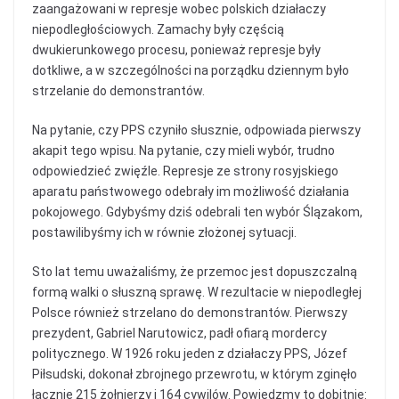
zaangażowani w represje wobec polskich działaczy
niepodległościowych. Zamachy były częścią
dwukierunkowego procesu, ponieważ represje były
dotkliwe, a w szczególności na porządku dziennym było
strzelanie do demonstrantów.
Na pytanie, czy PPS czyniło słusznie, odpowiada pierwszy
akapit tego wpisu. Na pytanie, czy mieli wybór, trudno
odpowiedzieć zwięźle. Represje ze strony rosyjskiego
aparatu państwowego odebrały im możliwość działania
pokojowego. Gdybyśmy dziś odebrali ten wybór Ślązakom,
postawilibyśmy ich w równie złożonej sytuacji.
Sto lat temu uważaliśmy, że przemoc jest dopuszczalną
formą walki o słuszną sprawę. W rezultacie w niepodległej
Polsce również strzelano do demonstrantów. Pierwszy
prezydent, Gabriel Narutowicz, padł ofiarą mordercy
politycznego. W 1926 roku jeden z działaczy PPS, Józef
Piłsudski, dokonał zbrojnego przewrotu, w którym zginęło
łącznie 215 żołnierzy i 164 cywilów. Powiedzmy to dobitnie: