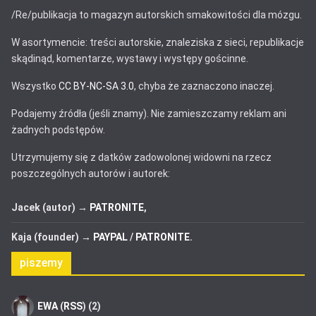
/Re/publikacja to magazyn autorskich smakowitości dla mózgu.
W asortymencie: treści autorskie, znaleziska z sieci, republikacje
skądinąd, komentarze, wystawy i występy gościnne.
Wszystko
CC BY-NC-SA 3.0
, chyba że zaznaczono inaczej.
Podajemy źródła (jeśli znamy). Nie zamieszczamy reklam ani
żadnych podstępów.
Utrzymujemy się z datków zadowolonej widowni na rzecz
poszczególnych autorów i autorek:
Jacek (autor) →
PATRONITE
,
Kaja (founder) →
PAYPAL
/
PATRONITE
.
piszemy
EWA
(
RSS
) (2)