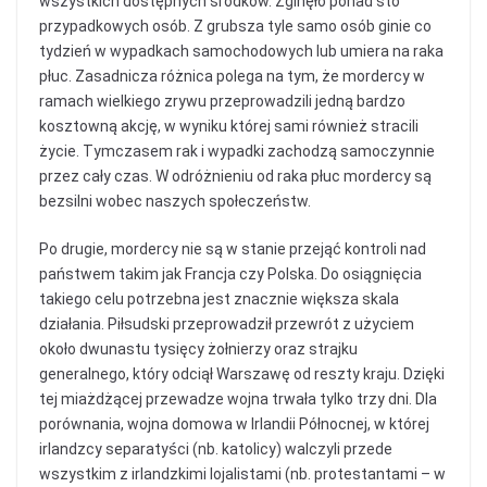
wszystkich dostępnych środków. Zginęło ponad sto
przypadkowych osób. Z grubsza tyle samo osób ginie co
tydzień w wypadkach samochodowych lub umiera na raka
płuc. Zasadnicza różnica polega na tym, że mordercy w
ramach wielkiego zrywu przeprowadzili jedną bardzo
kosztowną akcję, w wyniku której sami również stracili
życie. Tymczasem rak i wypadki zachodzą samoczynnie
przez cały czas. W odróżnieniu od raka płuc mordercy są
bezsilni wobec naszych społeczeństw.
Po drugie, mordercy nie są w stanie przejąć kontroli nad
państwem takim jak Francja czy Polska. Do osiągnięcia
takiego celu potrzebna jest znacznie większa skala
działania. Piłsudski przeprowadził przewrót z użyciem
około dwunastu tysięcy żołnierzy oraz strajku
generalnego, który odciął Warszawę od reszty kraju. Dzięki
tej miażdżącej przewadze wojna trwała tylko trzy dni. Dla
porównania, wojna domowa w Irlandii Północnej, w której
irlandzcy separatyści (nb. katolicy) walczyli przede
wszystkim z irlandzkimi lojalistami (nb. protestantami – w