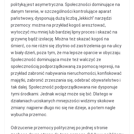
polityką jest asymetryczna. Społeczności dominujące na
danym terenie, w szczególności kontrolujące aparat
państwowy, dysponują dużą liczbą „lekkich” narzędzi
przemocy: można na przykład kogoś aresztować,
wytoczyć mu mniej lub bardziej lipny proces i skazać na
grzywnę bądź izolację. Można też skazać kogoś na
śmierć, co nie różni się zbytnio od zastrzelenia go na ulicy
w biały dzień, poza tym, że ma lepsze oparcie w obyczaju.
Społeczność dominująca może też walczyć ze
społecznością podporządkowaną za pomocą represji, na
przykład zabronić nabywania nieruchomości, konfiskować
majątki, zabronić zrzeszania się, odebrać obywatelstwo i
tak dalej. Społeczność podporządkowana nie dysponuje
tymi środkami. Jednak wciąż może się bić. Dlatego w
działaniach uciskanych mniejszości widzimy skokowe
zmiany: najpierw długo nic się nie dzieje, a potem nagle
wybucha przemoc.
Odrzucenie przemocy politycznej po jednej stronie