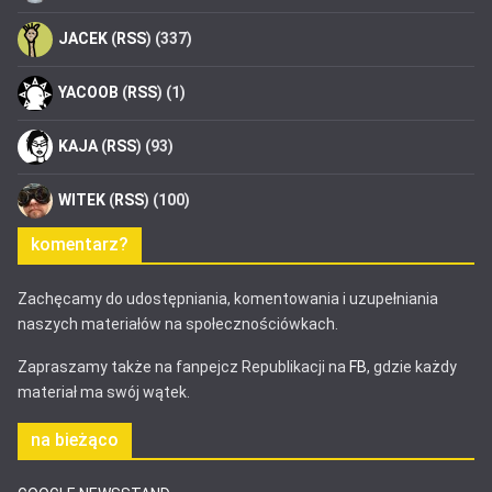
JACEK
(
RSS
) (337)
YACOOB
(
RSS
) (1)
KAJA
(
RSS
) (93)
WITEK
(
RSS
) (100)
komentarz?
Zachęcamy do udostępniania, komentowania i uzupełniania
naszych materiałów na społecznościówkach.
Zapraszamy także na fanpejcz Republikacji na
FB
, gdzie każdy
materiał ma swój wątek.
na bieżąco