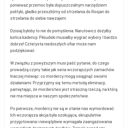
ponieważ przemoc była dopuszczalnym narzędziem
polityki, gładko przeszliśmy od strzelania do Rosjan do
strzelania do siebie nawzajem.
Dzisiaj byłoby to nie do pomyślenia. Narutowicz dożyłby
końca kadencji. Piłsudski musiałby wygrać wybory. I bardzo
dobrze! Czterysta niedoszłych ofiar może nam
podziękować.
W związku z powyższym musi paść pytanie, do czego
prowadzą czyny takie jak seria wczorajszych zamachów.
Inaczej mówiąc: co mordercy mogą osiągnąć swoimi
działaniami. Przyjrzyjmy się temu metodą eliminacji,
pamiętając, że morderstwo jest straszną rzeczą, na którą
nie ma miejsca w naszym społeczeństwie.
Po pierwsze, mordercy nie są w stanie nas wymordować.
Ich wczorajsza akcja była szokująca, skrupulatnie
przygotowana i niewątpliwie wymagała zaangażowania