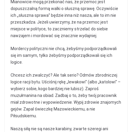
Mianowicie mogą przekonać nas, że przemoc jest
dopuszczalną formą walki o słuszną sprawę. Oczywiście
ich „słuszna sprawa” będzie inna niż nasza, ale to im nie
przeszkadza. Jeżeli uwierzymy, że na przemoc jest
miejsce w polityce, to zaczniemy strzelać do siebie
nawzajem i mordować się znacznie wydajniej.
Mordercy polityczni nie chcą, żebyśmy podporządkowali
się im samym, tylko żebyśmy podporządkowali się ich
logice.
Chcesz ich zwalczyć? Ale tak serio? Odmów zbrodniczej
logice racji bytu. Uściśnij rękę „lewakowi” (albo „katolowi” –
wybierz sobie, kogo bardziej nie lubisz). Zaproś
muzułmanina na obiad. Zadbaj o to, żeby twój pracownik
miał zdrowotne i wypowiedzenie. Wypij zdrowie znajomych
gejów. Zapal świeczkę Mazowieckiemu, a nie
Piłsudskiemu.
Naszą siłą nie są nasze karabiny, zwarte szeregi ani