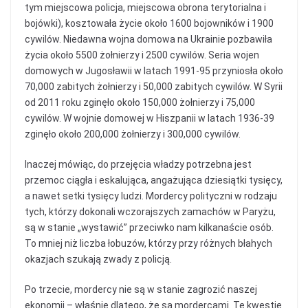
tym miejscowa policja, miejscowa obrona terytorialna i
bojówki), kosztowała życie około 1600 bojowników i 1900
cywilów. Niedawna wojna domowa na Ukrainie pozbawiła
życia około 5500 żołnierzy i 2500 cywilów. Seria wojen
domowych w Jugosławii w latach 1991-95 przyniosła około
70,000 zabitych żołnierzy i 50,000 zabitych cywilów. W Syrii
od 2011 roku zginęło około 150,000 żołnierzy i 75,000
cywilów. W wojnie domowej w Hiszpanii w latach 1936-39
zginęło około 200,000 żołnierzy i 300,000 cywilów.
Inaczej mówiąc, do przejęcia władzy potrzebna jest
przemoc ciągła i eskalująca, angażująca dziesiątki tysięcy,
a nawet setki tysięcy ludzi. Mordercy polityczni w rodzaju
tych, którzy dokonali wczorajszych zamachów w Paryżu,
są w stanie „wystawić” przeciwko nam kilkanaście osób.
To mniej niż liczba łobuzów, którzy przy różnych błahych
okazjach szukają zwady z policją.
Po trzecie, mordercy nie są w stanie zagrozić naszej
ekonomii – właśnie dlatego, że są mordercami. Tę kwestię