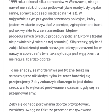
1999 roku dokonał kilku zamachów w Warszawie, nikogo
nawet nie zabił, chociaż próbował (dwie osoby były ciężko
ranne, sprawca poszedł siedzieć na 14 lat). W
najgroźniejszym przypadku przemocy policyjnej, który
jestem w stanie przywołać z pamięci, zginął demonstrant,
jednak wynikło to z serii zaniedbań i błędów
proceduralnych (według procedury policjant, który strzelał,
nie powinien był mieć ostrej amunicji). Siłą rzeczy, gdy ktoś
zabija kilkadziesiąt osób naraz, jesteśmy przerażeni, bo w
naszym społeczeństwie taka sytuacja jest wyjątkiem, a
nie regułą. I bardzo dobrze.
To nie znaczy, że morderstwa polityczne teraz są
straszniejsze niż kiedyś, tylko że teraz bardziej się
przejmujemy. Żeby zobaczyć, dlaczego to jest dobra
rzecz, warto wykonać porównanie z czasami, gdy się nie
przejmowaliśmy.
Żeby się do tego porównania dobrze przygotować,
zwróćmy uwagę na fakt, że przemoc motywowana