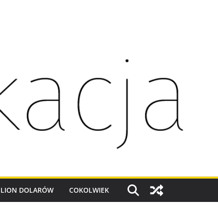
ILION DOLARÓW
COKOLWIEK