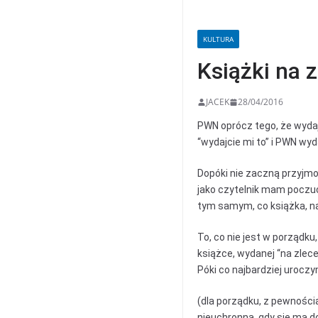
KULTURA
Książki na 
JACEK
28/04/2016
PWN oprócz tego, że wydaje
“wydajcie mi to” i PWN wyd
Dopóki nie zaczną przyjmo
jako czytelnik mam poczucie
tym samym, co książka, na
To, co nie jest w porządk
książce, wydanej “na zlec
Póki co najbardziej uroczym
(dla porządku, z pewnością 
nieuchronna, gdy się ma d