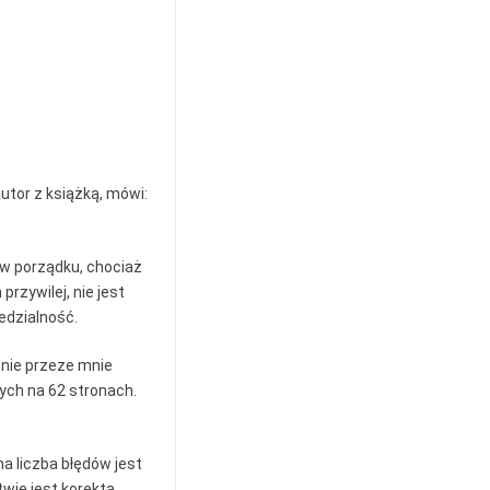
utor z książką, mówi:
 w porządku, chociaż
przywilej, nie jest
edzialność.
śnie przeze mnie
ych na 62 stronach.
na liczba błędów jest
wie jest korekta,