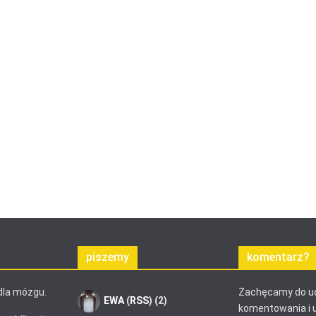
piszemy
komentarz?
dla mózgu.
Zachęcamy do ud
EWA
(
RSS
) (2)
komentowania i 