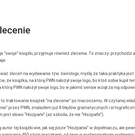
zlecenie
 “swoje” książki, przyjmuje również zlecenia. To znaczy: przychodzi a
aje.
wać zleceń na wydawanie tzw. świrologii, myślę że taka praktyka jest
, że książka, na którą PWN nałożył swoje logo, bo ktoś sobie kupił ten 
 którą PWN nałożył swoje logo, bo w jakimś sensie wziął za nią odpowi
u, to traktowanie książek “na zlecenie” po macoszemu. W czytanej wła
enie” przez PWN, znalazłem już 8 błędów gramatycznych i ortograficzn
 jest słowo “Hiszpańii” (aż szkoda, że nie “Hiszpañii”).
autor tej książki wie, jak się pisze “Hiszpania” w dopełniaczu, ale pew
o napisania 450 stron maczkiem; od tego w profesjonalnym wydawnict