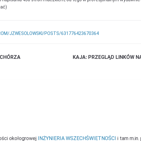
wać)
COM/JZWESOLOWSKI/POSTS/631776423670364
TCHÓRZA
KAJA: PRZEGLĄD LINKÓW NA
ności okołogrowej
INŻYNIERIA WSZECHŚWIETNOŚCI
i tam m.in.