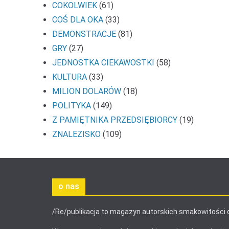
COKOLWIEK
(61)
COŚ DLA OKA
(33)
DEMONSTRACJE
(81)
GRY
(27)
JEDNOSTKA CIEKAWOSTKI
(58)
KULTURA
(33)
MILION DOLARÓW
(18)
POLITYKA
(149)
Z PAMIĘTNIKA PRZEDSIĘBIORCY
(19)
ZNALEZISKO
(109)
o nas
/Re/publikacja to magazyn autorskich smakowitości 