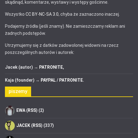
skądinąd, komentarze, wystawy i występy gościnne.
Wszystko
CC BY-NC-SA 3.0
, chyba że zaznaczono inaczej.
Podajemy źródła (jeśli znamy). Nie zamieszczamy reklam ani
żadnych podstępów.
Utrzymujemy się z datków zadowolonej widowni na rzecz
poszczególnych autorów i autorek:
Jacek (autor) →
PATRONITE
,
Kaja (founder) →
PAYPAL
/
PATRONITE
.
piszemy
EWA
(
RSS
) (2)
JACEK
(
RSS
) (337)