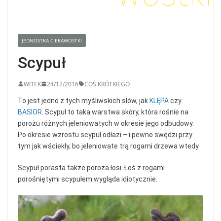
JEDNOSTKA CIEKAWOSTKI
Scypuł
WITEK
24/12/2016
COŚ KRÓTKIEGO
To jest jedno z tych myśliwskich słów, jak
KLĘPA
czy
BASIOR
. Scypuł to taka warstwa skóry, która rośnie na
porożu różnych jeleniowatych w okresie jego odbudowy.
Po okresie wzrostu scypuł odłazi – i pewno swędzi przy
tym jak wściekły, bo jeleniowate trą rogami drzewa wtedy.
Scypuł porasta także poroża łosi. Łoś z rogami
porośniętymi scypułem wygląda idiotycznie.