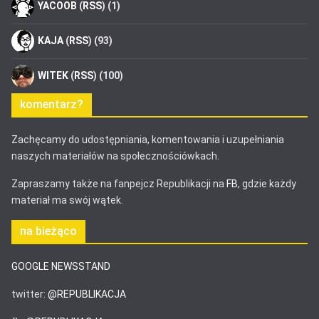
YACOOB
(
RSS
) (1)
KAJA
(
RSS
) (93)
WITEK
(
RSS
) (100)
komentarz?
Zachęcamy do udostępniania, komentowania i uzupełniania
naszych materiałów na społecznościówkach.
Zapraszamy także na fanpejcz Republikacji na
FB
, gdzie każdy
materiał ma swój wątek.
na bieżąco
GOOGLE NEWSSTAND
twitter:
@REPUBLIKACJA