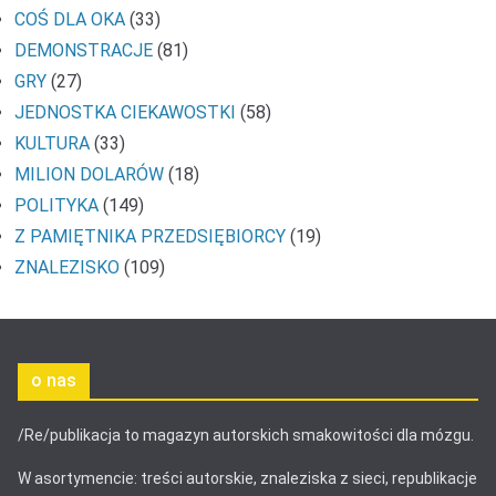
COŚ DLA OKA
(33)
DEMONSTRACJE
(81)
GRY
(27)
JEDNOSTKA CIEKAWOSTKI
(58)
KULTURA
(33)
MILION DOLARÓW
(18)
POLITYKA
(149)
Z PAMIĘTNIKA PRZEDSIĘBIORCY
(19)
ZNALEZISKO
(109)
o nas
/Re/publikacja to magazyn autorskich smakowitości dla mózgu.
W asortymencie: treści autorskie, znaleziska z sieci, republikacje