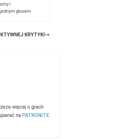
simy i
s jednym głosem.
KTYWNEJ KRYTYKI
 pisze więcej o grach.
spierać na
PATRONITE
.