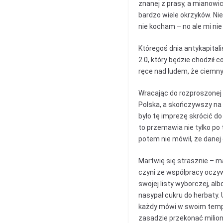
znanej z prasy, a mianowic
bardzo wiele okrzyków. Ni
nie kocham – no ale mi nie 
Któregoś dnia antykapital
2.0, który będzie chodził
ręce nad ludem, że ciemny,
Wracając do rozproszonej 
Polska, a skończywszy na 
było tę imprezę skrócić do p
to przemawia nie tylko po
potem nie mówił, że danej 
Martwię się strasznie – m
czyni ze współpracy oczyw
swojej listy wyborczej, alb
nasypał cukru do herbaty.
każdy mówi w swoim tempie
zasadzie przekonać milion