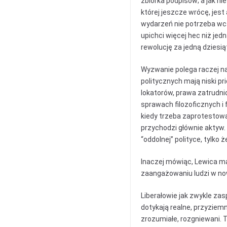
zbiórka podpisów; a jak ni
której jeszcze wrócę, jes
wydarzeń nie potrzeba wcal
upichci więcej hec niż jed
rewolucję za jedną dziesi
Wyzwanie polega raczej na
politycznych mają niski pr
lokatorów, prawa zatrudnio
sprawach filozoficznych i
kiedy trzeba zaprotestowa
przychodzi głównie aktyw.
“oddolnej” polityce, tylko ż
Inaczej mówiąc, Lewica ma
zaangażowaniu ludzi w no
Liberałowie jak zwykle zas
dotykają realne, przyziemn
zrozumiałe, rozgniewani. 