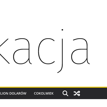
ILION DOLARÓW
COKOLWIEK