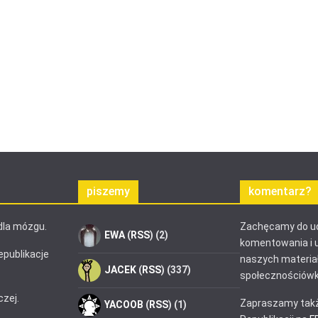
piszemy
komentarz?
dla mózgu.
Zachęcamy do ud
EWA
(
RSS
) (2)
komentowania i 
epublikacje
naszych materia
JACEK
(
RSS
) (337)
społecznościówk
czej.
Zapraszamy takż
YACOOB
(
RSS
) (1)