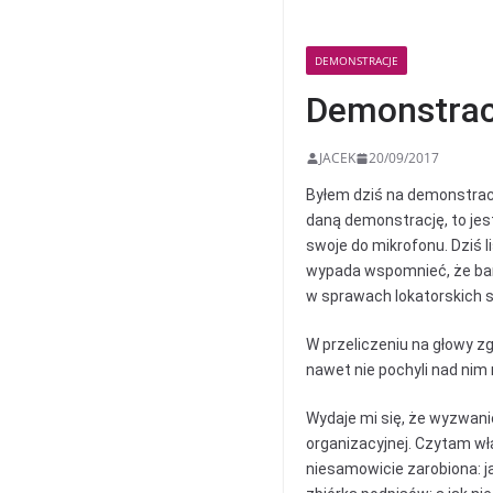
DEMONSTRACJE
Demonstrac
JACEK
20/09/2017
Byłem dziś na demonstracj
daną demonstrację, to jes
swoje do mikrofonu. Dziś 
wypada wspomnieć, że bardz
w sprawach lokatorskich si
W przeliczeniu na głowy zg
nawet nie pochyli nad nim 
Wydaje mi się, że wyzwanie
organizacyjnej. Czytam wła
niesamowicie zarobiona: ja