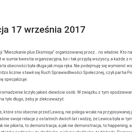
ja 17 września 2017
i “Mieszkanie plus Eksmisja” organizowanej przez… no właśnie. Kto na
t w sumie kwestia organizacyjna, bo i tak przyjdą wszyscy, a każde z 
lista obecności była długa jak moja ręka. Nie podejmuję się wymienić 
o licznie stawił się Ruch Sprawiedliwości Społecznej, czyli partia Pi
ę specjalizuje.
romadzenie liczyło jakieś dwieście osób. W związku z tym spodziewam 
na tyle długo, żeby je zlekceważyć.
, które stoi obecnie przed Lewicą, nie polega wcale na przypisywanej 
śnie swoje relacje z ostatnich dwóch lat i widzę, że Lewica była w ty
k nie pikieta, to demonstracja; a jak nie demonstracja, to happening; a 