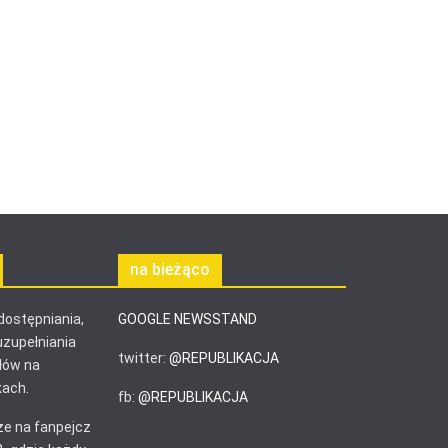
na bieżąco
ostępniania,
GOOGLE NEWSSTAND
uzupełniania
twitter:
@REPUBLIKACJA
łów na
ach.
fb:
@REPUBLIKACJA
e na fanpejcz