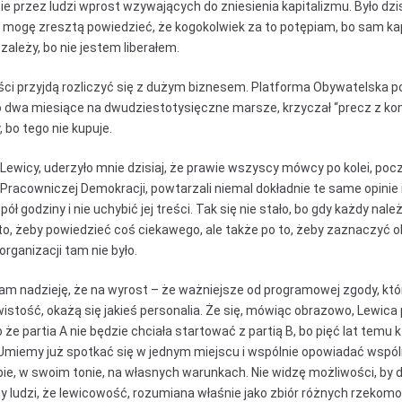
ie przez ludzi wprost wzywających do zniesienia kapitalizmu. Było dzi
e mogę zresztą powiedzieć, że kogokolwiek za to potępiam, bo sam ka
zależy, bo nie jestem liberałem.
iści przyjdą rozliczyć się z dużym biznesem. Platforma Obywatelska p
 co dwa miesiące na dwudziestotysięczne marsze, krzyczał “precz z k
 bo tego nie kupuje.
Lewicy, uderzyło mnie dzisiaj, że prawie wszyscy mówcy po kolei, poc
Pracowniczej Demokracji, powtarzali niemal dokładnie te same opinie 
ół godziny i nie uchybić jej treści. Tak się nie stało, bo gdy każdy należ
 to, żeby powiedzieć coś ciekawego, ale także po to, żeby zaznaczyć o
organizacji tam nie było.
am nadzieję, że na wyrost – że ważniejsze od programowej zgody, któ
istość, okażą się jakieś personalia. Że się, mówiąc obrazowo, Lewica
o że partia A nie będzie chciała startować z partią B, bo pięć lat temu
 Umiemy już spotkać się w jednym miejscu i wspólnie opowiadać wspóln
, w swoim tonie, na własnych warunkach. Nie widzę możliwości, by dz
y ludzi, że lewicowość, rozumiana właśnie jako zbiór różnych rzekom