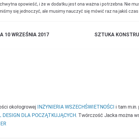
uchwytna opowieść, i że w dodatku jest ona ważna i potrzebna. Nie mu
iśmy się jednoczyć, ale musimy nauczyć się mówić raz na jakiś cza
 10 WRZEŚNIA 2017
SZTUKA KONSTRU
ności okołogrowej
INŻYNIERIA WSZECHŚWIETNOŚCI
i tam m.in.
L DESIGN DLA POCZĄTKUJĄCYCH
. Twórczość Jacka można w
ER