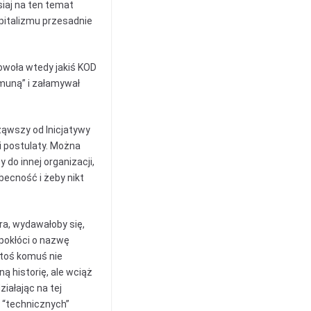
siaj na ten temat
pitalizmu przesadnie
owoła wtedy jakiś KOD
omuną” i załamywał
ząwszy od Inicjatywy
i postulaty. Można
y do innej organizacji,
becność i żeby nikt
ra, wydawałoby się,
 pokłóci o nazwę
 ktoś komuś nie
ą historię, ale wciąż
iałając na tej
o “technicznych”