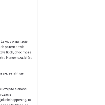
 Lewicy organizuje
nich potem powie
wszystkich, choć może
otra Ikonowicza, która
się, że nikt się
jej często słabości
m czasie
jak nie happening, to