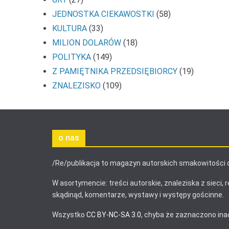
JEDNOSTKA CIEKAWOSTKI
(58)
KULTURA
(33)
MILION DOLARÓW
(18)
POLITYKA
(149)
Z PAMIĘTNIKA PRZEDSIĘBIORCY
(19)
ZNALEZISKO
(109)
o nas
/Re/publikacja to magazyn autorskich smakowitości 
W asortymencie: treści autorskie, znaleziska z sieci, r
skądinąd, komentarze, wystawy i występy gościnne.
Wszystko
CC BY-NC-SA 3.0
, chyba że zaznaczono ina