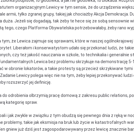
e zbiórka podpisów, to głodówka; a jak nie głodówka, to blokada. Rozpro
t atutem organizacyjnym Lewicy w tym sensie, że do urządzenia więk
e armii, tylko zgranej grupy, takiej jak chociażby Akcja Demokracja. 
na duża. Jeżeli się dogadają, tak żeby te hece się ze sobą sensownie w
ątą tego, czego Platforma Obywatelska potrzebowałaby, żeby rano wy
 tym, że Lewica zajmuje się sprawami, które w naszej ogólnokrajowej 
iorytet. Liberałom i konserwatystom udało się przekonać ludzi, że taki
nych, czy też jakość nauczania w szkole, to technikalia i generalnie s
 fundamentalnych Lewica bez problemu skrzykuje na demonstrację 5-1
ć w obronie lokatorów, a takie protesty są przecież skrzykiwane tym
 Zadanie Lewicy polega więc nie na tym, żeby lepiej przekonywać ludz
eby rozszerzyć jej definicję.
 do odrobienia olbrzymią pracę domową z zakresu public relations, po
wą kategorię spraw.
pali i jak zwykle w związku z tym obudzą się pewnego dnia z ręką w noc
e problemy, takie jak eksmisja na bruk lub życie w katastrofalnych wa
Ten gniew już dziś jest zagospodarowywany przez lewicę znacznie bard