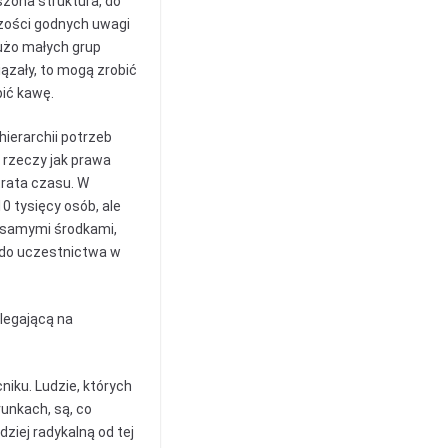
szona struktura, do
szości godnych uwagi
Dużo małych grup
iązały, to mogą zrobić
pić kawę.
hierarchii potrzeb
e rzeczy jak prawa
trata czasu. W
0 tysięcy osób, ale
i samymi środkami,
i do uczestnictwa w
legającą na
niku. Ludzie, których
runkach, są, co
ziej radykalną od tej