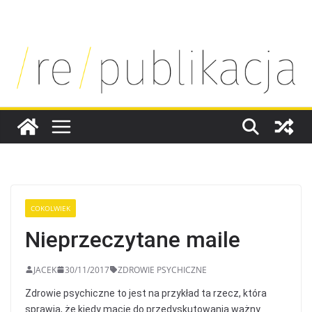
SKIP
TO
CONTENT
COKOLWIEK
Nieprzeczytane maile
JACEK
30/11/2017
ZDROWIE PSYCHICZNE
Zdrowie psychiczne to jest na przykład ta rzecz, która
sprawia, że kiedy macie do przedyskutowania ważny