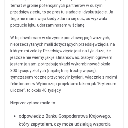
temat w gronie potencjalnych partnerów w dużym
przedsięwzięciu, to po prostu siadacie i dyskutujecie. Ja
tego nie mam, więc kiedy zdarza się coś, co wyzwala
poczucie lęku, uderzam nosem w ścianę.
W tej chwili mam w skrzynce pocztowej pięć ważnych,
nieprzeczytanych maili dotyczących przedsięwzięcia, na
którym mi zależy. Przedsięwzięcie jest na tyle duże, że
jeszcze nie wiemy, jak je sfinansować. Słabym ogniwem
jestem ja sam: potrzebuję skądś wykombinować około
300 tysięcy złotych (najchętniej trochę więcej),
tymczasem roczne przychody Inżynierii, włącznie z moimi
felietonami w Wyborczej i projektami takimi jak “Kryterium
uliczne”, to około 40 tysięcy.
Nieprzeczytane maile to:
odpowiedź z Banku Gospodarstwa Krajowego,
który zapytałem, czy może udzielają wsparcia