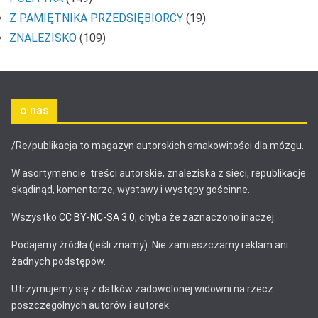
Z PAMIĘTNIKA PRZEDSIĘBIORCY
(19)
ZNALEZISKO
(109)
o nas
/Re/publikacja to magazyn autorskich smakowitości dla mózgu.
W asortymencie: treści autorskie, znaleziska z sieci, republikacje
skądinąd, komentarze, wystawy i występy gościnne.
Wszystko
CC BY-NC-SA 3.0
, chyba że zaznaczono inaczej.
Podajemy źródła (jeśli znamy). Nie zamieszczamy reklam ani
żadnych podstępów.
Utrzymujemy się z datków zadowolonej widowni na rzecz
poszczególnych autorów i autorek: