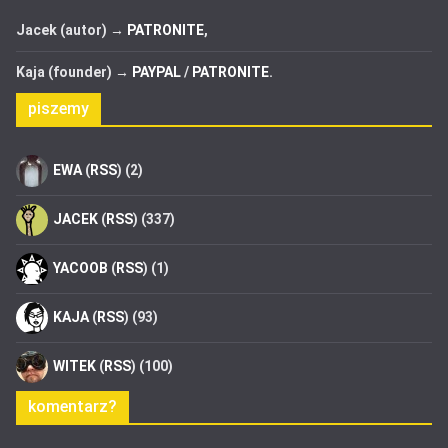
Jacek (autor) →
PATRONITE
,
Kaja (founder) →
PAYPAL
/
PATRONITE
.
piszemy
EWA
(
RSS
) (2)
JACEK
(
RSS
) (337)
YACOOB
(
RSS
) (1)
KAJA
(
RSS
) (93)
WITEK
(
RSS
) (100)
komentarz?