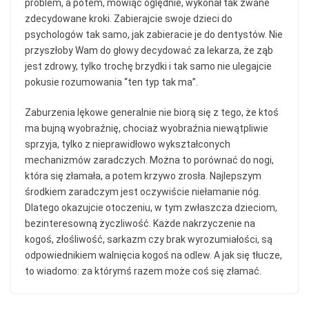
problem, a potem, mówiąc oględnie, wykonał tak zwane
zdecydowane kroki. Zabierajcie swoje dzieci do
psychologów tak samo, jak zabieracie je do dentystów. Nie
przyszłoby Wam do głowy decydować za lekarza, że ząb
jest zdrowy, tylko trochę brzydki i tak samo nie ulegajcie
pokusie rozumowania “ten typ tak ma”.
Zaburzenia lękowe generalnie nie biorą się z tego, że ktoś
ma bujną wyobraźnię, chociaż wyobraźnia niewątpliwie
sprzyja, tylko z nieprawidłowo wykształconych
mechanizmów zaradczych. Można to porównać do nogi,
która się złamała, a potem krzywo zrosła. Najlepszym
środkiem zaradczym jest oczywiście niełamanie nóg.
Dlatego okazujcie otoczeniu, w tym zwłaszcza dzieciom,
bezinteresowną życzliwość. Każde nakrzyczenie na
kogoś, złośliwość, sarkazm czy brak wyrozumiałości, są
odpowiednikiem walnięcia kogoś na odlew. A jak się tłucze,
to wiadomo: za którymś razem może coś się złamać.