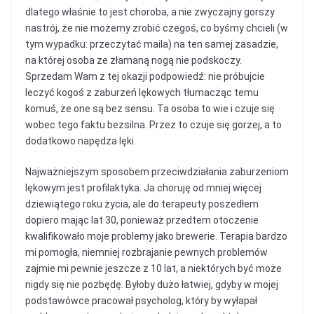
dlatego właśnie to jest choroba, a nie zwyczajny gorszy
nastrój, że nie możemy zrobić czegoś, co byśmy chcieli (w
tym wypadku: przeczytać maila) na ten samej zasadzie,
na której osoba ze złamaną nogą nie podskoczy.
Sprzedam Wam z tej okazji podpowiedź: nie próbujcie
leczyć kogoś z zaburzeń lękowych tłumacząc temu
komuś, że one są bez sensu. Ta osoba to wie i czuje się
wobec tego faktu bezsilna. Przez to czuje się gorzej, a to
dodatkowo napędza lęki.
Najważniejszym sposobem przeciwdziałania zaburzeniom
lękowym jest profilaktyka. Ja choruję od mniej więcej
dziewiątego roku życia, ale do terapeuty poszedłem
dopiero mając lat 30, ponieważ przedtem otoczenie
kwalifikowało moje problemy jako brewerie. Terapia bardzo
mi pomogła, niemniej rozbrajanie pewnych problemów
zajmie mi pewnie jeszcze z 10 lat, a niektórych być może
nigdy się nie pozbędę. Byłoby dużo łatwiej, gdyby w mojej
podstawówce pracował psycholog, który by wyłapał