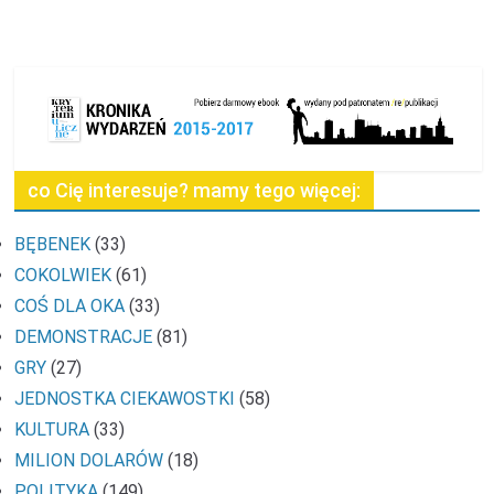
co Cię interesuje? mamy tego więcej:
BĘBENEK
(33)
COKOLWIEK
(61)
COŚ DLA OKA
(33)
DEMONSTRACJE
(81)
GRY
(27)
JEDNOSTKA CIEKAWOSTKI
(58)
KULTURA
(33)
MILION DOLARÓW
(18)
POLITYKA
(149)