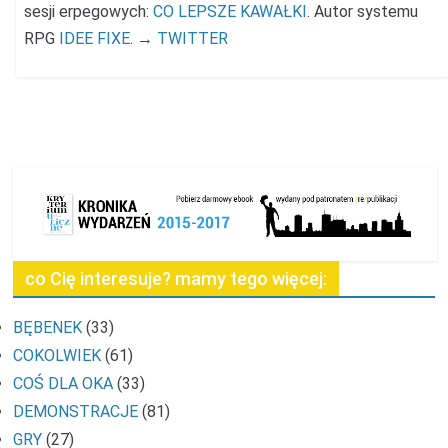
sesji erpegowych:
CO LEPSZE KAWAŁKI
. Autor systemu
RPG
IDEE FIXE
. →
TWITTER
co Cię interesuje? mamy tego więcej:
BĘBENEK
(33)
COKOLWIEK
(61)
COŚ DLA OKA
(33)
DEMONSTRACJE
(81)
GRY
(27)