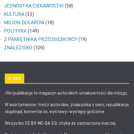
JEDNOSTKA CIEKAWOSTKI
(58)
KULTURA
(33)
MILION DOLARÓW
(18)
POLITYKA
(149)
Z PAMIĘTNIKA PRZEDSIĘBIORCY
(19)
ZNALEZISKO
(109)
o nas
/Re/publikacja to magazyn autorskich smakowitości dla mózgu.
W asortymencie: treści autorskie, znaleziska z sieci, republikacje
skądinąd, komentarze, wystawy i występy gościnne.
Wszystko
CC BY-NC-SA 3.0
, chyba że zaznaczono inaczej.