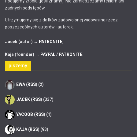
Podajemy źródła (jeśli znamy). Nie zamieszczamy reklam ani
żadnych podstępów.
Utrzymujemy się z datków zadowolonej widowni na rzecz
poszczególnych autorów i autorek:
Jacek (autor) →
PATRONITE
,
Kaja (founder) →
PAYPAL
/
PATRONITE
.
piszemy
EWA
(
RSS
) (2)
JACEK
(
RSS
) (337)
YACOOB
(
RSS
) (1)
KAJA
(
RSS
) (93)