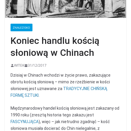
ZNALEZISKO
Koniec handlu kością
słoniową w Chinach
WITEK
31/12/2017
Dzisiaj w Chinach wchodzi w życie prawo, zakazujące
obrotu kością słoniową – mimo że rzeźbienie w kości
słoniowej jest uznawane za
TRADYCYJNIE CHIŃSKĄ
FORMĘ SZTUKI
.
Międzynarodowy handel kością słoniową jest zakazany od
1990 roku (zresztą historia tego zakazu jest
FASCYNUJĄCA
), więc – jak nietrudno zgadnąć – kość
słoniowa musiała docierać do Chin nielegalnie, z