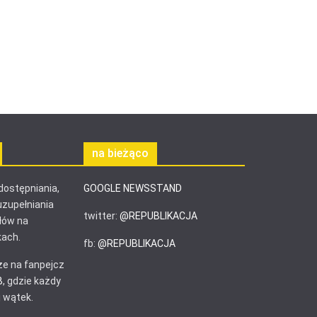
na bieżąco
ostępniania,
GOOGLE NEWSSTAND
uzupełniania
twitter:
@REPUBLIKACJA
łów na
ach.
fb:
@REPUBLIKACJA
e na fanpejcz
B
, gdzie każdy
 wątek.