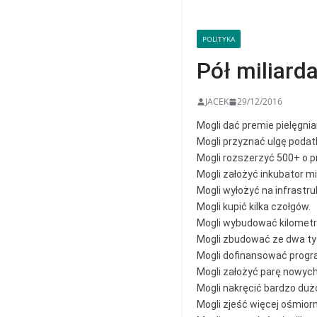
POLITYKA
Pół miliard
JACEK
29/12/2016
Mogli dać premie pielęgni
Mogli przyznać ulgę poda
Mogli rozszerzyć 500+ o prz
Mogli założyć inkubator m
Mogli wyłożyć na infrastru
Mogli kupić kilka czołgów.
Mogli wybudować kilometr 
Mogli zbudować ze dwa ty
Mogli dofinansować progr
Mogli założyć parę nowyc
Mogli nakręcić bardzo duż
Mogli zjeść więcej ośmior