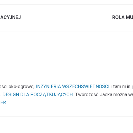
MACYJNEJ
ROLA MU
ności okołogrowej
INŻYNIERIA WSZECHŚWIETNOŚCI
i tam m.in.
L DESIGN DLA POCZĄTKUJĄCYCH
. Twórczość Jacka można w
ER