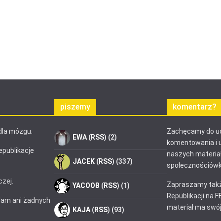
piszemy
komentarz?
dla mózgu.
Zachęcamy do ud
EWA
(
RSS
) (2)
komentowania i 
epublikacje
naszych materia
JACEK
(
RSS
) (337)
społecznościówk
czej.
Zapraszamy takż
YACOOB
(
RSS
) (1)
Republikacji na
F
klam ani żadnych
materiał ma swój
KAJA
(
RSS
) (93)