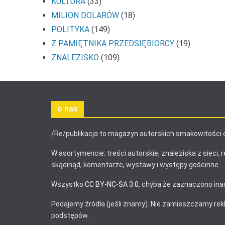
KULTURA
(33)
MILION DOLARÓW
(18)
POLITYKA
(149)
Z PAMIĘTNIKA PRZEDSIĘBIORCY
(19)
ZNALEZISKO
(109)
o nas
/Re/publikacja to magazyn autorskich smakowitości 
W asortymencie: treści autorskie, znaleziska z sieci, r
skądinąd, komentarze, wystawy i występy gościnne.
Wszystko
CC BY-NC-SA 3.0
, chyba że zaznaczono ina
Podajemy źródła (jeśli znamy). Nie zamieszczamy re
podstępów.