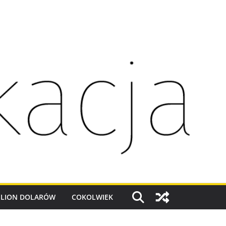
ILION DOLARÓW
COKOLWIEK