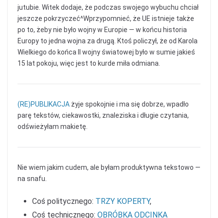
jutubie. Witek dodaje, że podczas swojego wybuchu chciał
jeszcze pokrzyczeć^Wprzypomnieć, że UE istnieje także
po to, żeby nie było wojny w Europie — w końcu historia
Europy to jedna wojna za drugą. Ktoś policzył, że od Karola
Wielkiego do końca II wojny światowej było w sumie jakieś
15 lat pokoju, więc jest to kurde miła odmiana.
(RE)PUBLIKACJA
żyje spokojnie i ma się dobrze, wpadło
parę tekstów, ciekawostki, znaleziska i długie czytania,
odświeżyłam makietę.
Nie wiem jakim cudem, ale byłam produktywna tekstowo —
na snafu.
Coś politycznego:
TRZY KOPERTY
,
Coś technicznego:
OBRÓBKA ODCINKA