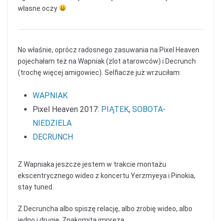
własne oczy
No właśnie, oprócz radosnego zasuwania na Pixel Heaven
pojechałam też na Wapniak (zlot atarowców) i Decrunch
(trochę więcej amigowiec). Selfiacze już wrzuciłam:
WAPNIAK
Pixel Heaven 2017:
PIĄTEK
,
SOBOTA-
NIEDZIELA
DECRUNCH
Z Wapniaka jeszcze jestem w trakcie montażu
ekscentrycznego wideo z koncertu Yerzmyeya i Pinokia,
stay tuned.
Z Decruncha albo spiszę relację, albo zrobię wideo, albo
jedno i drugie. Znakomita impreza.