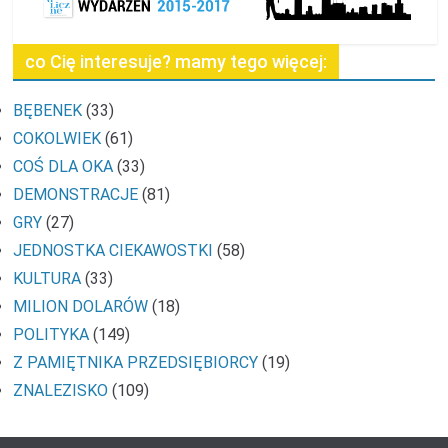
co Cię interesuje? mamy tego więcej:
BĘBENEK
(33)
COKOLWIEK
(61)
COŚ DLA OKA
(33)
DEMONSTRACJE
(81)
GRY
(27)
JEDNOSTKA CIEKAWOSTKI
(58)
KULTURA
(33)
MILION DOLARÓW
(18)
POLITYKA
(149)
Z PAMIĘTNIKA PRZEDSIĘBIORCY
(19)
ZNALEZISKO
(109)