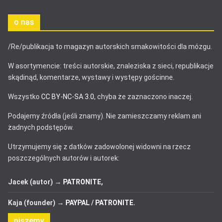
o nas
/Re/publikacja to magazyn autorskich smakowitości dla mózgu.
W asortymencie: treści autorskie, znaleziska z sieci, republikacje
skądinąd, komentarze, wystawy i występy gościnne.
Wszystko
CC BY-NC-SA 3.0
, chyba że zaznaczono inaczej.
Podajemy źródła (jeśli znamy). Nie zamieszczamy reklam ani
żadnych podstępów.
Utrzymujemy się z datków zadowolonej widowni na rzecz
poszczególnych autorów i autorek:
Jacek (autor) →
PATRONITE
,
Kaja (founder) →
PAYPAL
/
PATRONITE
.
piszemy