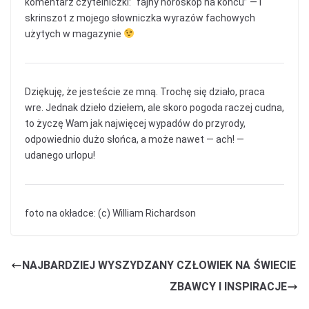
komentarz czytelniczki: “fajny horoskop na końcu” — i
skrinszot z mojego słowniczka wyrazów fachowych
użytych w magazynie
Dziękuję, że jesteście ze mną. Trochę się działo, praca
wre. Jednak dzieło dziełem, ale skoro pogoda raczej cudna,
to życzę Wam jak najwięcej wypadów do przyrody,
odpowiednio dużo słońca, a może nawet — ach! —
udanego urlopu!
foto na okładce: (c) William Richardson
NAJBARDZIEJ WYSZYDZANY CZŁOWIEK NA ŚWIECIE
ZBAWCY I INSPIRACJE