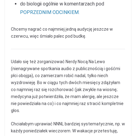
do biologii ogólnie w komentarzach pod
POPRZEDNIM ODCINKIEM.
Chcemy nagrać co najmniej jedną audycję jeszcze w
czerwcu, więc śmiało palec pod budkę.
Udało się też zorganizować Nerdy Nocą Na Lewo
(nienagrywane spotkania audio z publicznością i gośćmi
płci obojga), co zamierzam robić nadal, tylko niech
wyzdrowieję. Bo w ciągu tych dwóch miesięcy zdążyłam
co najmniej raz się rozchorować (jak zwykle na wiosnę;
medycyna już potwierdziła, że mam alergię, ale jeszcze
nie powiedziała na co) i co najmniej raz stracić kompletnie
głos.
Chciałabym uprawiać NNNL bardziej systematycznie, np. w
każdy poniedziałek wieczorem. W wakacje przetestuję,