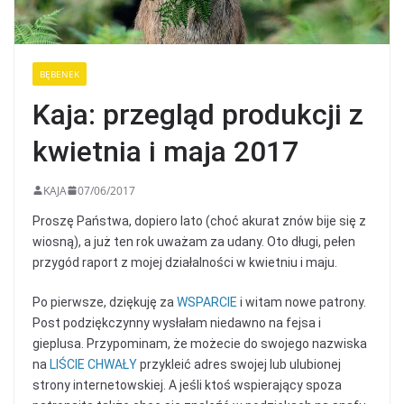
BĘBENEK
Kaja: przegląd produkcji z
kwietnia i maja 2017
KAJA
07/06/2017
Proszę Państwa, dopiero lato (choć akurat znów bije się z
wiosną), a już ten rok uważam za udany. Oto długi, pełen
przygód raport z mojej działalności w kwietniu i maju.
Po pierwsze, dziękuję za
WSPARCIE
i witam nowe patrony.
Post podziękczynny wysłałam niedawno na fejsa i
gieplusa. Przypominam, że możecie do swojego nazwiska
na
LIŚCIE CHWAŁY
przykleić adres swojej lub ulubionej
strony internetowskiej. A jeśli ktoś wspierający spoza