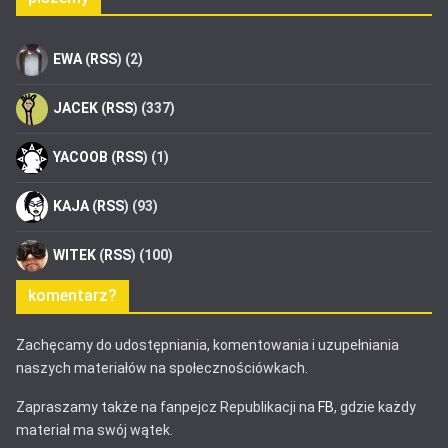
EWA
(
RSS
) (2)
JACEK
(
RSS
) (337)
YACOOB
(
RSS
) (1)
KAJA
(
RSS
) (93)
WITEK
(
RSS
) (100)
komentarz?
Zachęcamy do udostępniania, komentowania i uzupełniania
naszych materiałów na społecznościówkach.
Zapraszamy także na fanpejcz Republikacji na
FB
, gdzie każdy
materiał ma swój wątek.