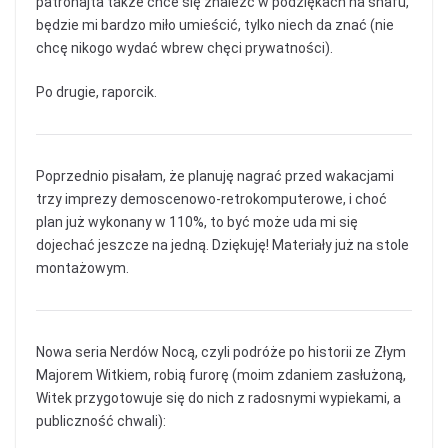
patronajta także chce się znaleźć w podziękach na snafu,
będzie mi bardzo miło umieścić, tylko niech da znać (nie
chcę nikogo wydać wbrew chęci prywatności).
Po drugie, raporcik.
Poprzednio pisałam, że planuję nagrać przed wakacjami
trzy imprezy demoscenowo-retrokomputerowe, i choć
plan już wykonany w 110%, to być może uda mi się
dojechać jeszcze na jedną. Dziękuję! Materiały już na stole
montażowym.
Nowa seria Nerdów Nocą, czyli podróże po historii ze Złym
Majorem Witkiem, robią furorę (moim zdaniem zasłużoną,
Witek przygotowuje się do nich z radosnymi wypiekami, a
publiczność chwali):