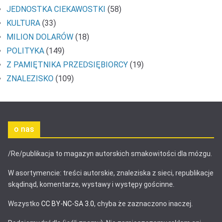
JEDNOSTKA CIEKAWOSTKI
(58)
KULTURA
(33)
MILION DOLARÓW
(18)
POLITYKA
(149)
Z PAMIĘTNIKA PRZEDSIĘBIORCY
(19)
ZNALEZISKO
(109)
o nas
/Re/publikacja to magazyn autorskich smakowitości dla mózgu.
W asortymencie: treści autorskie, znaleziska z sieci, republikacje
skądinąd, komentarze, wystawy i występy gościnne.
Wszystko
CC BY-NC-SA 3.0
, chyba że zaznaczono inaczej.