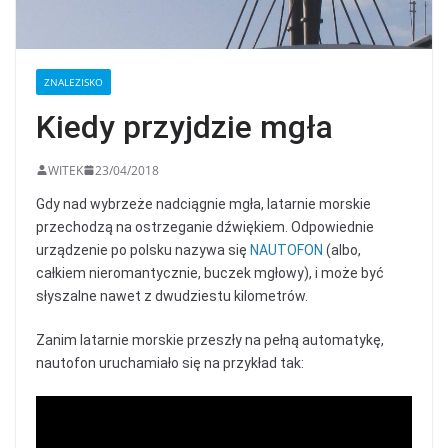
ZNALEZISKO
Kiedy przyjdzie mgła
WITEK
23/04/2018
Gdy nad wybrzeże nadciągnie mgła, latarnie morskie
przechodzą na ostrzeganie dźwiękiem. Odpowiednie
urządzenie po polsku nazywa się
NAUTOFON
(albo,
całkiem nieromantycznie, buczek mgłowy), i może być
słyszalne nawet z dwudziestu kilometrów.
Zanim latarnie morskie przeszły na pełną automatykę,
nautofon uruchamiało się na przykład tak: