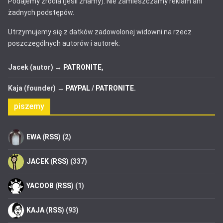
Podajemy źródła (jeśli znamy). Nie zamieszczamy reklam ani
żadnych podstępów.
Utrzymujemy się z datków zadowolonej widowni na rzecz
poszczególnych autorów i autorek:
Jacek (autor) →
PATRONITE
,
Kaja (founder) →
PAYPAL
/
PATRONITE
.
piszemy
EWA
(
RSS
) (2)
JACEK
(
RSS
) (337)
YACOOB
(
RSS
) (1)
KAJA
(
RSS
) (93)