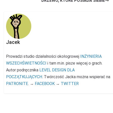
DRZEWO, KTÓRE POSIADA SIEBIE
Jacek
Prowadzi studio działalności okołogrowej
INŻYNIERIA
WSZECHŚWIETNOŚCI
i tam m.in. pisze więcej o grach.
Autor podręcznika
LEVEL DESIGN DLA
POCZĄTKUJĄCYCH
. Twórczość Jacka można wspierać na
PATRONITE
. →
FACEBOOK
→
TWITTER