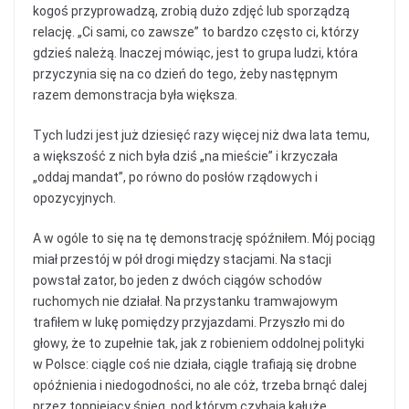
kogoś przyprowadzą, zrobią dużo zdjęć lub sporządzą
relację. „Ci sami, co zawsze” to bardzo często ci, którzy
gdzieś należą. Inaczej mówiąc, jest to grupa ludzi, która
przyczynia się na co dzień do tego, żeby następnym
razem demonstracja była większa.
Tych ludzi jest już dziesięć razy więcej niż dwa lata temu,
a większość z nich była dziś „na mieście” i krzyczała
„oddaj mandat”, po równo do posłów rządowych i
opozycyjnych.
A w ogóle to się na tę demonstrację spóźniłem. Mój pociąg
miał przestój w pół drogi między stacjami. Na stacji
powstał zator, bo jeden z dwóch ciągów schodów
ruchomych nie działał. Na przystanku tramwajowym
trafiłem w lukę pomiędzy przyjazdami. Przyszło mi do
głowy, że to zupełnie tak, jak z robieniem oddolnej polityki
w Polsce: ciągle coś nie działa, ciągle trafiają się drobne
opóźnienia i niedogodności, no ale cóż, trzeba brnąć dalej
przez topniejący śnieg, pod którym czyhają kałuże