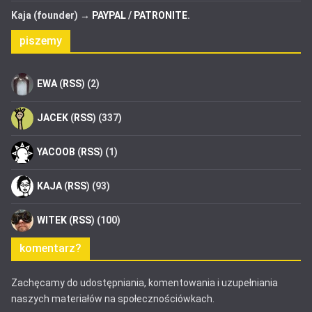
Kaja (founder) →
PAYPAL
/
PATRONITE
.
piszemy
EWA
(
RSS
) (2)
JACEK
(
RSS
) (337)
YACOOB
(
RSS
) (1)
KAJA
(
RSS
) (93)
WITEK
(
RSS
) (100)
komentarz?
Zachęcamy do udostępniania, komentowania i uzupełniania
naszych materiałów na społecznościówkach.