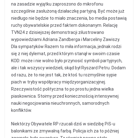
na zasadzie wyjątku zaproszono do mikrofonu
szczególnie zasłużoną działaczkę partyjną. Być może już
niedługo nie będzie to miało znaczenia, bo media postawią
ruchy obywatelskie przed faktem dokonanym. Relację
TVN24 z dzisiejszej demonstracji zilustrowano
wypowiedziami Adriana Zandberga i Marceliny Zawiszy.
Dla sympatyków Razem to miła informacja, jednak rodzi
się z niej dylemat, przed którym stanął w swoim czasie
KOD: może i nie wolno było przynosić symboli partyjnych,
ale i tak wszyscy wiedzieli, skąd był Ryszard Petru. Dodam
od razu, że to nie jest tak, że ktoś tu rozmyślnie sypie
piach w tryby współpracy międzyorganizacyjnej.
Rzeczywistość polityczna to po prostu jedna wielka
piaskownica. Stoimy przed koniecznością intensywnej
nauki negocjowania nieuchronnych, samorodnych
konfliktów.
Niektórzy Obywatele RP rzucali dziś w siedzibę PiS-u
balonikami ze zmywalną farbą. Policja ich za to później
zgarnęła; była awantura. To również pewna stała