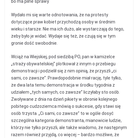
bo ma pilne sprawy.
Wydało mi się warte odnotowania, że na protesty
dotyczące praw kobiet przychodzą osoby w średnim
wieku i starsze. Nie ma ich dużo, ale wystarczają do tego,
żeby było je widać. Wydaje się też, że czują się w tym
gronie dość swobodnie.
Wciąż na Wiejskiej, pod siedzibą PO, pan w kamizelce
„straży obywatelskiej” plotkował z innym o przebiegu
demonstracji i podzielił się z nim opinią, że przyszli „ci
sami, co zawsze”. Prawdopodobnie miał rację, tyle tylko,
że dwa lata temu demonstracja w środku tygodnia z
udziałem „tych samych, co zawsze” liczyłaby sto osób.
Zwoływane z dnia na dzień pikiety w obronie kolejnego
pobitego cudzoziemca mówią o sukcesie, gdy stawi się
osób trzysta. „Ci sami, co zawsze” to w ogóle dosyć
szczególna kategoria demonstranta, mianowicie ludzie,
którzy nie tylko przyszli, ale także wiadomo, że następnym
razem również przyjdą, co więcej – bardzo możliwe, że