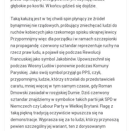
głębokie po kostki. W końcu gdzieś się dojdzie.
Taką kałużą jest w tej chwili spin płynący ze źródeł
bynajmniej nie rządowych, próbujący zniechęcać ludzi do
ruchów kobiecych jako rzekomego spisku skrajnej lewicy.
Przypomnijmy więc dla porządku i w ramach szczepionki
na propagandę: czerwony sztandar reprezentuje ruchy na
rzecz praw ludu, a pojawił się podczas Rewolucji
Francuskiej jako symbol Jakobinów. Upowszechnił się
podczas Wiosny Ludów i ponownie podczas Komuny
Paryskiej. Jako swój symbol przyjął go PPS, czyli,
przypomnijmy, ludzie, którzy strzelali do przedstawicieli
caratu, mniej więcej w tym samym czasie, gdy Roman
Dmowski zasiadał w rosyjskiej Dumie. Dziś czerwony
sztandar znajdziemy w symbolice takich partii jak SPD w
Niemczech czy Labour Party w Wielkiej Brytanii. Flagę z
taką piękną tradycją oczywiście wpuszcza się na
demonstracje. Wyprasza się za to ludzi, którzy przynoszą
pewien szczególny jej wariant, ten z dorysowanym