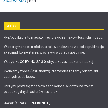
ZNALEZISKO
(109)
o nas
/Re/publikacja to magazyn autorskich smakowitości dla mózgu.
W asortymencie: treści autorskie, znaleziska z sieci, republikacje
skądinąd, komentarze, wystawy i występy gościnne.
Wszystko
CC BY-NC-SA 3.0
, chyba że zaznaczono inaczej.
Podajemy źródła (jeśli znamy). Nie zamieszczamy reklam ani
żadnych podstępów.
Utrzymujemy się z datków zadowolonej widowni na rzecz
poszczególnych autorów i autorek:
Jacek (autor) →
PATRONITE
,