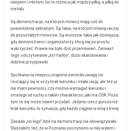
sierpem i młotem, bo to różnica jak między piłką, a piłką do
metalu.
Są demonstracje, na których mówcy mają coś do
powiedzenia zebranym. Są takie, na których mówią raczej
do pozostałych mówców. Są wreszcie takie jak dzisiejsza,
gdy demonstranci i organizatorzy chcą się po prostu
wykrzyczeć. Prawie nie było dziś przemówień. Zamiast
tego: odczytywanie „list hańby”, dużo skandowania i
dobitne przyśpiewki.
Spotkana na miejscu znajoma zwróciła uwagę na
rzucający się w oczy brak kierunku i miała rację, ale też ja
nie mam pewności, czy można wymagać kierunku i
strategii od ruchu o takim charakterze, jaki ma OSK. Poza
tym to się może nawet przydać. Jedyna rzecz gorsza niż
brak kierunku to sytuacja, gdy każdy ciągnie w inną stronę.
Zasada „no logo” dziś na demonstracji nie obowiązywała.
Słyszałem też, że w Poznaniu poczyniono w niej wyłom i