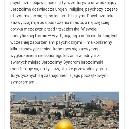
psychiczne objawiające się tym, że turysta odwiedzający
Jerozolimę doświadcza urojeń i religijnej psychozy, często
utożsamiając się z postaciami biblijnymi. Psychoza taka
zazwyczaj mija po opuszczeniu miasta, a najczęściej
dotyka mężczyzn przed trzydziestką. W swojej
specyficznej formie — występującej u osób niedotkniętych
wcześniej zaburzeniami psychicznymi — ma konkretny,
kilkuetapowy przebieg, kończący się zazwyczaj
wygłoszeniem nieskładnego kazania w jednym ze
świętych miejsc Jerozolimy. Syndrom jerozolimski
manifestuje się na tyle często, że przewodnicy grup
turystycznych są zaznajomieni z jego początkowymi
symptomami.