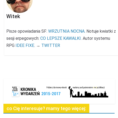
Witek
Pisze opowiadania SF:
WRZUTNIA NOCNA
. Notuje kwiatki z
sesji erpegowych:
CO LEPSZE KAWAŁKI
. Autor systemu
RPG
IDEE FIXE
. →
TWITTER
co Cię interesuje? mamy tego więcej: