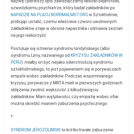
Nazwę i pierwszy opis zawdzięczamy Nilsowi Bejerotowi,
szwedzkiemu psychiatrze, który badał zakładników po
NAPADZIE NA PLACU NORRMALMSTORG
w Sztokholmie,
próbując ustalić, czemu właściwie czworo uwolnionych
zakładników staje w obronie napastnika i odmawia zeznań
na jego niekorzyść.
Postuluje się istnienie syndromu londyńskiego (albo
syndromu Limy, nazwanego od
KRYZYSU ZAKŁADNIKÓW W
PERU
): miałby on być niejako odwrotnością syndromu
sztokholmskiego, to jest pojawieniem się w porywaczach
empatii wobec zakładników. Podczas wspomnianego
kryzysu, porywacze z MRTA mieli w pierwszych godzinach
oblężenia zwolnić większość z kilkudziesięciu
zakładników. Mam wątpliwości, czy empatię wobec ofiar
można określić mianem zaburzenia psychicznego.
*
SYNDROM JEROZOLIMSKI
to krótkotrwałe zaburzenie