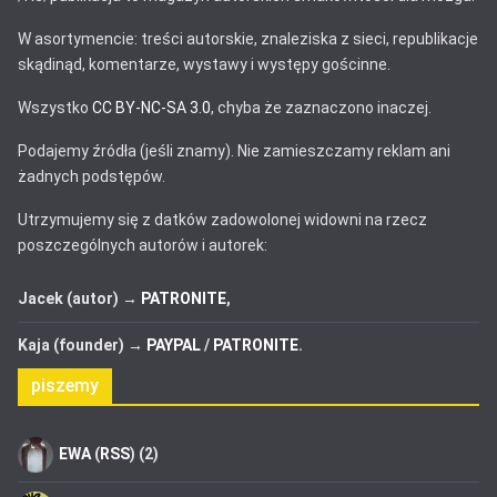
W asortymencie: treści autorskie, znaleziska z sieci, republikacje
skądinąd, komentarze, wystawy i występy gościnne.
Wszystko
CC BY-NC-SA 3.0
, chyba że zaznaczono inaczej.
Podajemy źródła (jeśli znamy). Nie zamieszczamy reklam ani
żadnych podstępów.
Utrzymujemy się z datków zadowolonej widowni na rzecz
poszczególnych autorów i autorek:
Jacek (autor) →
PATRONITE
,
Kaja (founder) →
PAYPAL
/
PATRONITE
.
piszemy
EWA
(
RSS
) (2)