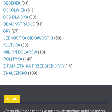
BĘBENEK
(33)
COKOLWIEK
(61)
COŚ DLA OKA
(33)
DEMONSTRACJE
(81)
GRY
(27)
JEDNOSTKA CIEKAWOSTKI
(58)
KULTURA
(33)
MILION DOLARÓW
(18)
POLITYKA
(149)
Z PAMIĘTNIKA PRZEDSIĘBIORCY
(19)
ZNALEZISKO
(109)
o nas
/Re/publikacja to magazyn autorskich smakowitości dla mózgu.