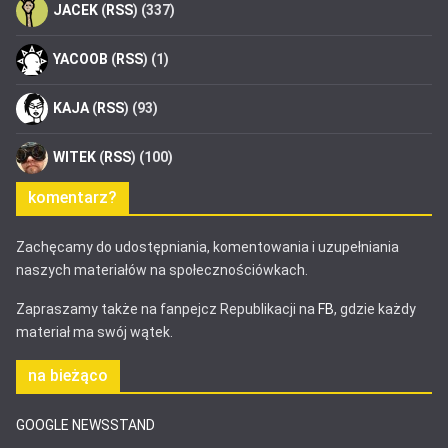
JACEK
(
RSS
) (337)
YACOOB
(
RSS
) (1)
KAJA
(
RSS
) (93)
WITEK
(
RSS
) (100)
komentarz?
Zachęcamy do udostępniania, komentowania i uzupełniania
naszych materiałów na społecznościówkach.
Zapraszamy także na fanpejcz Republikacji na
FB
, gdzie każdy
materiał ma swój wątek.
na bieżąco
GOOGLE NEWSSTAND